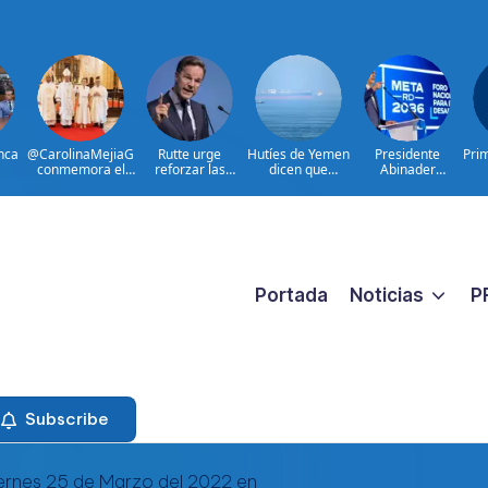
nca
@CarolinaMejiaG
Rutte urge
Hutíes de Yemen
Presidente
Pri
conmemora el
reforzar las
dicen que
Abinader
zo
528 aniversario
defensas aéreas
atacaron dos
participa en
p y
de Santo
ucranianas
petroleros
primer Foro Meta
Domingo
sauditas
RD 2036 con
miras a impulsar
el crecimiento
económico
Portada
Noticias
P
Subscribe