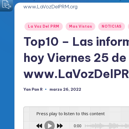
o
d
Publicado
La Voz Del PRM
Mas Vistas
NOTICIAS
i
en
Top10 – Las infor
c
hoy Viernes 25 de
o
O
www.LaVozDelPR
fi
Yan Pan R
marzo 26, 2022
Publicado
c
por
i
Press play to listen to this content
a
0:00