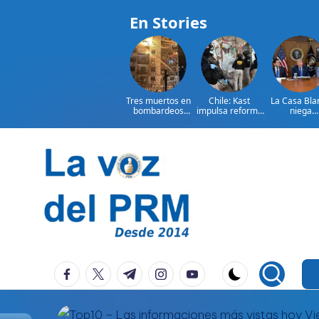
En Stories
Tres muertos en
Chile: Kast
La Casa Bla
bombardeos
impulsa reforma
niega
rusos en el
para combatir
encontrona
noreste de
crimen
entre Trum
Ucrania
organizado
Hegseth
Saltar
al
contenido
P
La
facebook.com
twitter.com
t.me
instagram.com
youtube.com
Voz
e
Del
ri
PRM