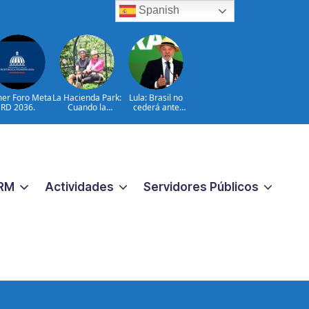
Spanish
mer Foro Meta
La Hacienda Park:
Lula: Brasil no
RD 2036.
Cuando la
cederá ante
aventura cuenta
injerencias
la historia del
extranjeras
campo
dominicano
RM
Actividades
Servidores Públicos