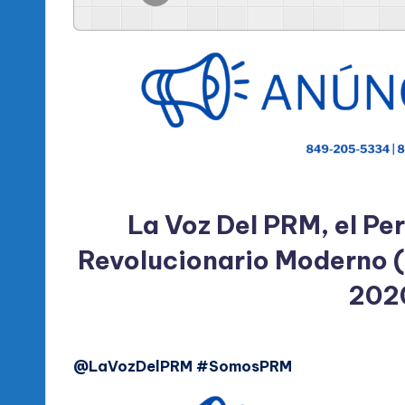
l
d
e
l
P
R
La Voz Del PRM, el Per
M
Revolucionario Moderno (
202
@LaVozDelPRM #SomosPRM