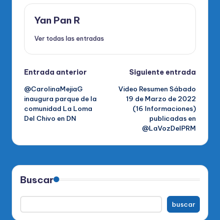
Yan Pan R
Ver todas las entradas
Navegación
Entrada anterior
Siguiente entrada
@CarolinaMejiaG
Video Resumen Sábado
de
inaugura parque de la
19 de Marzo de 2022
comunidad La Loma
(16 Informaciones)
entradas
Del Chivo en DN
publicadas en
@LaVozDelPRM
Buscar
buscar