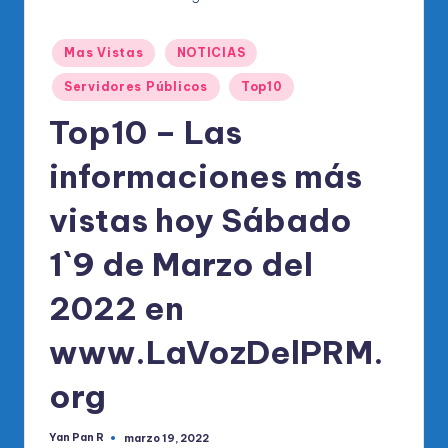
o
di
Publicado
Mas Vistas
NOTICIAS
c
en
Servidores Públicos
Top10
o
Top10 – Las
O
fi
informaciones más
ci
vistas hoy Sábado
al
1`9 de Marzo del
d
el
2022 en
P
www.LaVozDelPRM.
R
org
M
Yan Pan R
marzo 19, 2022
Publicado