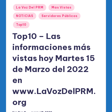
o
Publicado
di
La Voz Del PRM
Mas Vistas
en
c
NOTICIAS
Servidores Públicos
o
Top10
O
Top10 – Las
fi
informaciones más
ci
vistas hoy Martes 15
al
d
de Marzo del 2022
el
en
P
www.LaVozDelPRM.
R
M
org