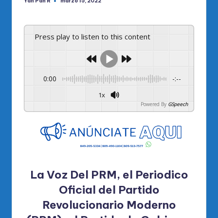
Yan Pan R
marzo 15, 2022
Publicado
por
Press play to listen to this content
0:00
-:--
1x
Powered By
GSpeech
La Voz Del PRM, el Periodico
Oficial del Partido
Revolucionario Moderno