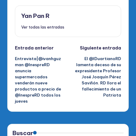
Yan Pan R
Ver todas las entradas
Navegación
Entrada anterior
Siguiente entrada
Entrevista|@ivanhguz
El @IDuartianoRD
de
man @InespreRD
lamenta deceso de su
anuncia
expresidente Profesor
entradas
supermercados
José Joaquín Pérez
venderán nueve
Saviñón. RD llora el
productos a precio de
fallecimiento de un
@InespreRD todos los
Patriota
jueves
Buscar