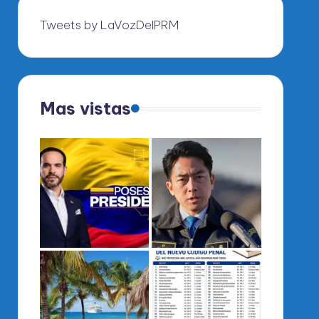
Tweets by LaVozDelPRM
Mas vistas