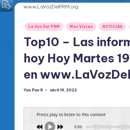
o
d
Publicado
La Voz Del PRM
Mas Vistas
NOTICIAS
i
en
Top10 – Las infor
c
hoy Hoy Martes 19
o
O
en www.LaVozDe
fi
Yan Pan R
abril 19, 2022
Publicado
c
por
i
Press play to listen to this content
a
0:00