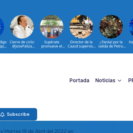
digo
Cierre de ciclo:
Supérate
Director de la
¡ Fiesta! por la
Ha
 que
@JosePaliza
promueve el
Caasd supervisa
salida de Petro:
es
anuncia su última
diálogo con
avance de
Colombia celebra
d
no
reunión al frente
familias
trabajos en
mientras él
t
na
del @PRM_Oficial
beneficiarias
cañada Juan
publica auto
a
para fortalecer la
Valdez y Los
homenajes
D
protección social
Girasoles en el
o
en Hato Mayor
DN
Portada
Noticias
P
Subscribe