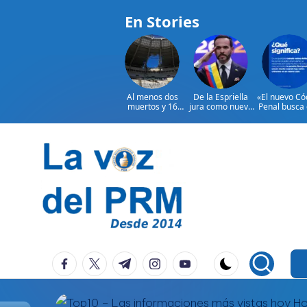
En Stories
Al menos dos
De la Espriella
«El nuevo Có
muertos y 16
jura como nuevo
Penal busca
heridos en
presidente de
los crímen
ataques rusos a
Colombia
extremos 
Ucrania
reciban u
respuest
pequeña
Saltar
«|@dpprd
al
contenido
P
La
facebook.com
twitter.com
t.me
instagram.com
youtube.com
Voz
e
Del
ri
PRM