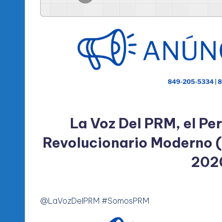
l
d
e
l
P
R
La Voz Del PRM, el Per
M
Revolucionario Moderno (
202
@LaVozDelPRM #SomosPRM