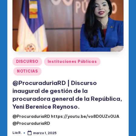
o
di
c
o
O
fi
ci
Publicado
DISCURSO
Instituciones Públicas
en
al
NOTICIAS
d
@ProcuraduriaRD | Discurso
el
inaugural de gestión de la
procuradora general de la República,
P
Yeni Berenice Reynoso.
R
@ProcuraduriaRD https://youtu.be/vo8D0UZv0UA
M
@ProcuraduriaRD
Lia R.
marzo 1, 2025
Publicado