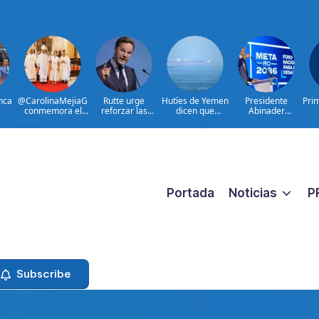
nca
@CarolinaMejiaG
Rutte urge
Hutíes de Yemen
Presidente
Pri
conmemora el
reforzar las
dicen que
Abinader
zo
528 aniversario
defensas aéreas
atacaron dos
participa en
p y
de Santo
ucranianas
petroleros
primer Foro Meta
Domingo
sauditas
RD 2036 con
miras a impulsar
el crecimiento
económico
Portada
Noticias
P
Subscribe