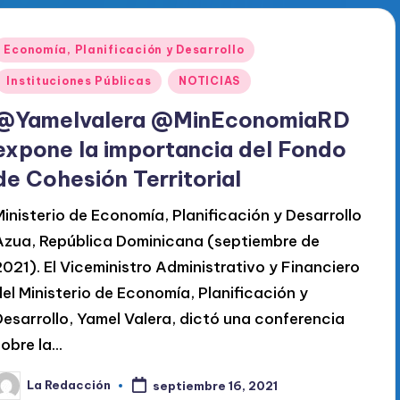
Publicado
Economía, Planificación y Desarrollo
en
Instituciones Públicas
NOTICIAS
@Yamelvalera @MinEconomiaRD
expone la importancia del Fondo
de Cohesión Territorial
Ministerio de Economía, Planificación y Desarrollo
Azua, República Dominicana (septiembre de
2021). El Viceministro Administrativo y Financiero
del Ministerio de Economía, Planificación y
Desarrollo, Yamel Valera, dictó una conferencia
sobre la…
La Redacción
septiembre 16, 2021
ublicado