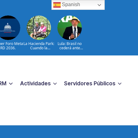
Spanish
mer Foro Meta
La Hacienda Park:
Lula: Brasil no
RD 2036.
Cuando la
cederá ante
aventura cuenta
injerencias
la historia del
extranjeras
campo
dominicano
RM
Actividades
Servidores Públicos