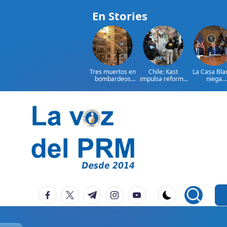
En Stories
Tres muertos en
Chile: Kast
La Casa Bla
bombardeos
impulsa reforma
niega
rusos en el
para combatir
encontrona
noreste de
crimen
entre Trum
Ucrania
organizado
Hegseth
Saltar
al
contenido
P
La
facebook.com
twitter.com
t.me
instagram.com
youtube.com
Voz
e
Del
ri
PRM