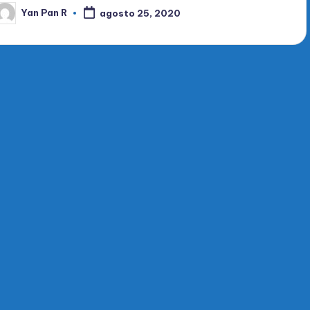
Yan Pan R
agosto 25, 2020
ublicado
or