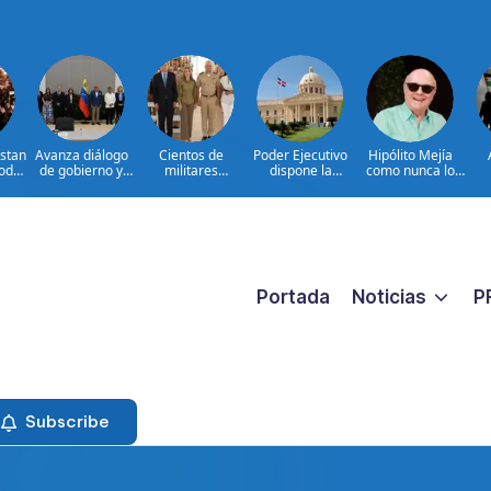
estan
Avanza diálogo
Cientos de
Poder Ejecutivo
Hipólito Mejía
Poder
de gobierno y
militares
dispone la
como nunca lo
osta
grupo de
participan en
extradición de
hemos visto: el
pr
oposición en
consulta nacional
dos dominicanos
padre detrás del
pr
Venezuela
para fortalecer la
requeridos por
presidente|
prevención de la
Estados Unidos
ENTREVISTA
violencia contra
por narcotráfico y
las mujeres
lavado de activos
Portada
Noticias
P
Subscribe