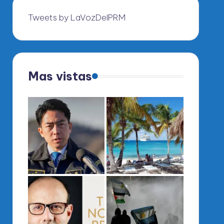
Tweets by LaVozDelPRM
Mas vistas