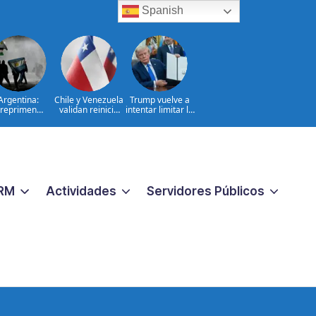
Spanish
Argentina:
Chile y Venezuela
Trump vuelve a
reprimen
validan reinicio
intentar limitar la
otesta contra
de relaciones
ciudadanía por
oyecto sobre
consulares
nacimiento
propiedad
RM
Actividades
Servidores Públicos