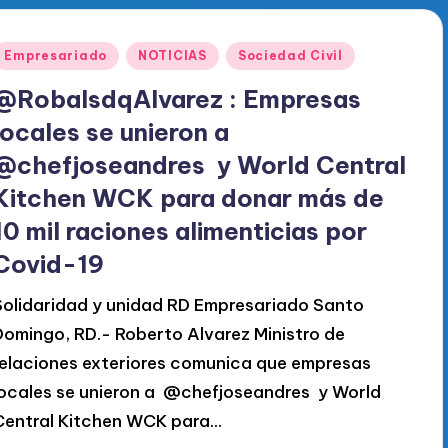
Publicado
Empresariado
NOTICIAS
Sociedad Civil
en
@RobalsdqAlvarez : Empresas
locales se unieron a ⁦
@chefjoseandres ⁩ y World Central
Kitchen WCK para donar más de
10 mil raciones alimenticias por
Covid-19
Solidaridad y unidad RD Empresariado Santo
Domingo, RD.- Roberto Alvarez Ministro de
relaciones exteriores comunica que empresas
locales se unieron a ⁦ @chefjoseandres ⁩ y World
Central Kitchen WCK para…