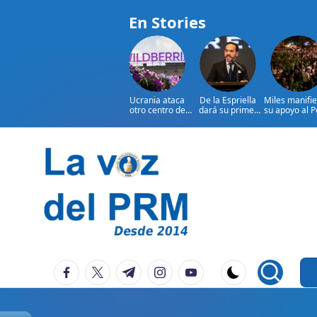
En Stories
Ucrania ataca
De la Espriella
Miles manifi
otro centro de
dará su primer
su apoyo al 
Wildberries, el
discurso ante
Judicial en C
Amazon ruso
militares
Rica
Saltar
al
contenido
P
La
facebook.com
twitter.com
t.me
instagram.com
youtube.com
Voz
e
Del
ri
PRM