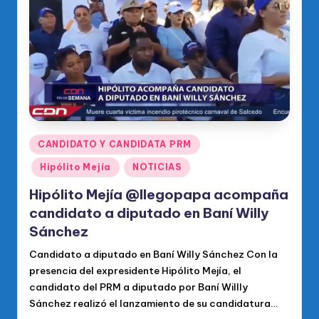
o
di
c
o
O
fi
ci
Publicado
CANDIDATO Y CANDIDATA PRM
en
al
Hipólito Mejía
NOTICIAS
d
Hipólito Mejía @llegopapa acompaña
el
candidato a diputado en Baní Willy
Sánchez
P
Candidato a diputado en Baní Willy Sánchez Con la
R
presencia del expresidente Hipólito Mejía, el
M
candidato del PRM a diputado por Baní Willly
Sánchez realizó el lanzamiento de su candidatura…