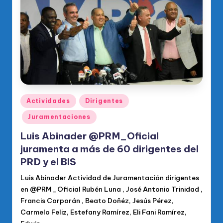
o
di
c
o
O
fi
ci
Publicado
Actividades
Dirigentes
en
al
Juramentaciones
d
Luis Abinader @PRM_Oficial
el
juramenta a más de 60 dirigentes del
PRD y el BIS
P
Luis Abinader Actividad de Juramentación dirigentes
R
en @PRM_Oficial Rubén Luna , José Antonio Trinidad ,
M
Francis Corporán , Beato Doñéz, Jesús Pérez,
Carmelo Feliz, Estefany Ramírez, Eli Fani Ramírez,