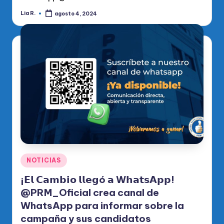
Lia R.
agosto 4, 2024
Publicado
por
Publicado
NOTICIAS
en
¡𝗘𝗹 𝗖𝗮𝗺𝗯𝗶𝗼 𝗹𝗹𝗲𝗴ó 𝗮 W𝗵𝗮𝘁𝘀𝗔𝗽𝗽!
@PRM_Oficial crea canal de
WhatsApp para informar sobre la
campaña y sus candidatos