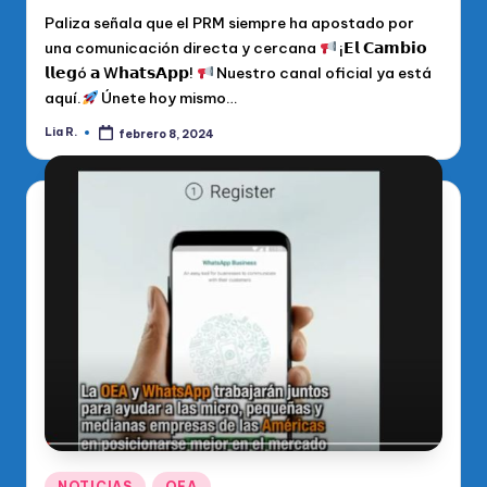
Paliza señala que el PRM siempre ha apostado por
una comunicación directa y cercana
¡𝗘𝗹 𝗖𝗮𝗺𝗯𝗶𝗼
𝗹𝗹𝗲𝗴ó 𝗮 W𝗵𝗮𝘁𝘀𝗔𝗽𝗽!
Nuestro canal oficial ya está
aquí.
Únete hoy mismo…
Lia R.
febrero 8, 2024
Publicado
por
Publicado
NOTICIAS
OEA