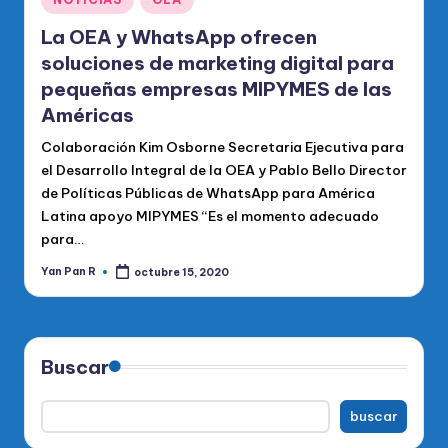
en
La OEA y WhatsApp ofrecen
soluciones de marketing digital para
pequeñas empresas MIPYMES de las
Américas
Colaboración Kim Osborne Secretaria Ejecutiva para
el Desarrollo Integral de la OEA y Pablo Bello Director
de Políticas Públicas de WhatsApp para América
Latina apoyo MIPYMES “Es el momento adecuado
para…
Yan Pan R
octubre 15, 2020
Publicado
por
Buscar
buscar