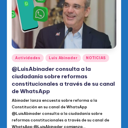
o
di
c
o
O
fi
ci
Publicado
Actividades
Luis Abinader
NOTICIAS
en
al
@LuisAbinader consulta a la
d
ciudadanía sobre reformas
constitucionales a través de su canal
el
de WhatsApp
P
Abinader lanza encuesta sobre reforma a la
R
Constitución en su canal de WhatsApp
M
@LuisAbinader consulta a la ciudadanía sobre
reformas constitucionales a través de su canal de
WhatsApp @LuisAbinader comienza…