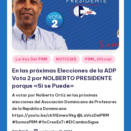
o
di
c
o
O
fi
ci
Publicado
La Voz Del PRM
NOTICIAS
PRM_Oficial
en
al
En las próximas Elecciones de la ADP
d
Vota 2 por NOLBERTO PRESIDENTE
porque «Si se Puede»
el
A votar por Nolberto Ortíz en las próximas
P
elecciones del Asociación Dominicana de Profesores
R
de la República Dominicana
M
https://youtu.be/ckS1Emwo9kg @LaVozDelPRM
#SomosPRM #YoCreoEnTi #ElCambioSigue