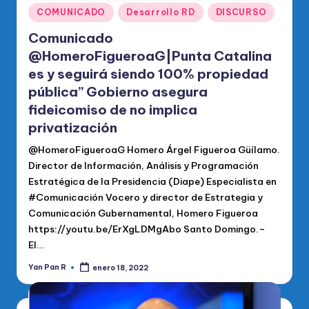
Publicado
COMUNICADO
Desarrollo RD
DISCURSO
en
Comunicado
@HomeroFigueroaG|Punta Catalina
es y seguirá siendo 100% propiedad
pública” Gobierno asegura
fideicomiso de no implica
privatización
@HomeroFigueroaG Homero Árgel Figueroa Güílamo.
Director de Información, Análisis y Programación
Estratégica de la Presidencia (Diape) Especialista en
#Comunicación Vocero y director de Estrategia y
Comunicación Gubernamental, Homero Figueroa
https://youtu.be/ErXgLDMgAbo Santo Domingo.–
El…
Yan Pan R
enero 18, 2022
Publicado
por