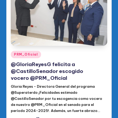
o
di
c
o
O
fi
ci
Publicado
PRM_Oficial
en
al
@GloriaReyesG felicita a
d
@CastilloSenador escogido
el
vocero @PRM_Oficial
P
Gloria Reyes - Directora General del programa
@Superaterdo ¡Felicidades estimado
R
@CastilloSenador por tu escogencia como vocero
M
de nuestro @PRM_Oficial en el senado para el
período 2024-2025!. Además, un fuerte abrazo…