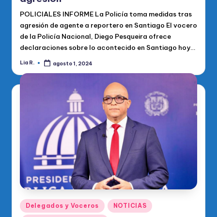
POLICIALES INFORME La Policía toma medidas tras
agresión de agente a reportero en Santiago El vocero
de la Policía Nacional, Diego Pesqueira ofrece
declaraciones sobre lo acontecido en Santiago hoy…
Lia R.
agosto 1, 2024
Publicado
por
Publicado
Delegados y Voceros
NOTICIAS
en