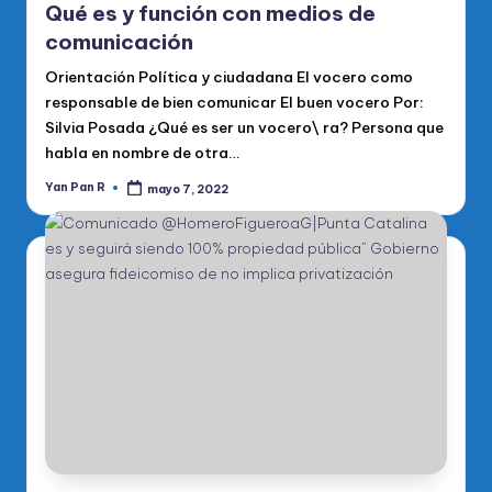
Qué es y función con medios de
comunicación
Orientación Política y ciudadana El vocero como
responsable de bien comunicar El buen vocero Por:
Silvia Posada ¿Qué es ser un vocero\ ra? Persona que
habla en nombre de otra…
Yan Pan R
mayo 7, 2022
Publicado
por