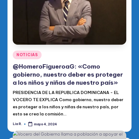
Publicado
NOTICIAS
en
@HomeroFigueroaG: «Como
gobierno, nuestro deber es proteger
a los niños y niñas de nuestro país»
PRESIDENCIA DE LA REPUBLICA DOMINICANA - EL
VOCERO TE EXPLICA Como gobierno, nuestro deber
es proteger a los niños y niñas de nuestro país, por
esto se crea la comisión…
Lia R.
mayo 4, 2024
Publicado
por