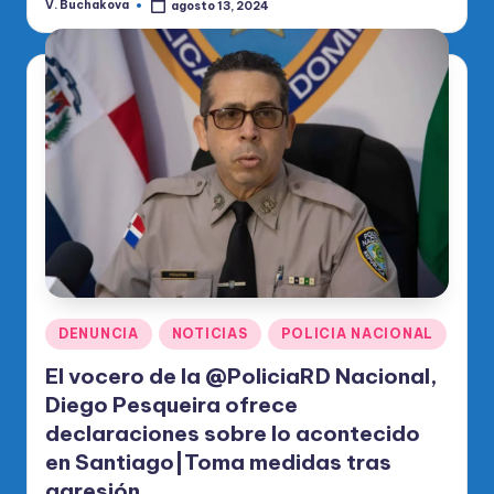
V. Buchakova
agosto 13, 2024
Publicado
por
Publicado
DENUNCIA
NOTICIAS
POLICIA NACIONAL
en
El vocero de la @PoliciaRD Nacional,
Diego Pesqueira ofrece
declaraciones sobre lo acontecido
en Santiago|Toma medidas tras
agresión