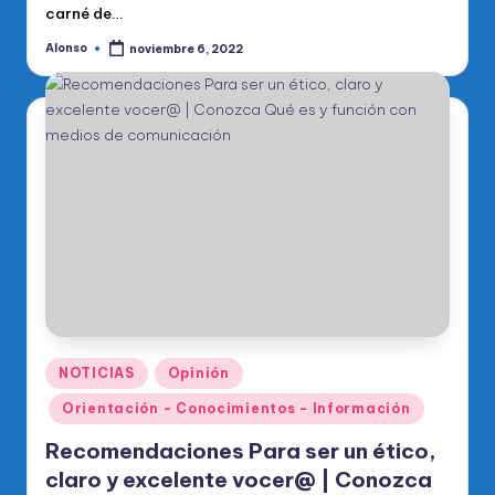
carné de…
Alonso
noviembre 6, 2022
Publicado
por
Publicado
NOTICIAS
Opinión
en
Orientación - Conocimientos - Información
Recomendaciones Para ser un ético,
claro y excelente vocer@ | Conozca