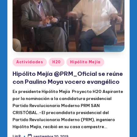
o
di
c
o
O
fi
ci
Publicado
Actividades
H20
Hipólito Mejía
en
al
Hipólito Mejía @PRM_Oficial se reúne
d
con Paulino Moya vocero evangélico
el
Ex presidente Hipólito Mejía Proyecto H20 Aspirante
por la nominación a la candidatura presidencial
P
Partido Revolucionario Moderno PRM SAN
R
CRISTÓBAL.-El precandidato presidencial del
Partido Revolucionario Moderno (PRM), ingeniero
M
Hipólito Mejía, recibió en su casa campestre…
Lia R.
septiembre 20, 2019