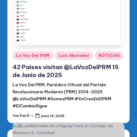
Publicado
La Voz Del PRM
Luis Abinader
NOTICIAS
en
42 Paises visitan @LaVozDelPRM 15
de Junio de 2025
La Voz Del PRM, Periódico Oficial del Partido
Revolucionario Moderno (PRM) 2014-2025
@LaVozDelPRM #SomosPRM #YoCreoEnElPRM
#ElCambioSigue
Yan Pan R
junio 16, 2025
Publicado
por