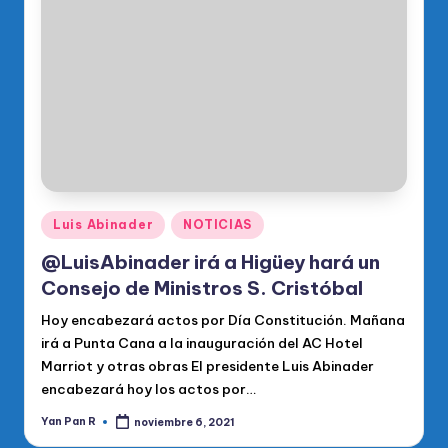
Publicado
Luis Abinader
NOTICIAS
en
@LuisAbinader irá a Higüey hará un
Consejo de Ministros S. Cristóbal
Hoy encabezará actos por Día Constitución. Mañana
irá a Punta Cana a la inauguración del AC Hotel
Marriot y otras obras El presidente Luis Abinader
encabezará hoy los actos por…
Yan Pan R
noviembre 6, 2021
Publicado
por