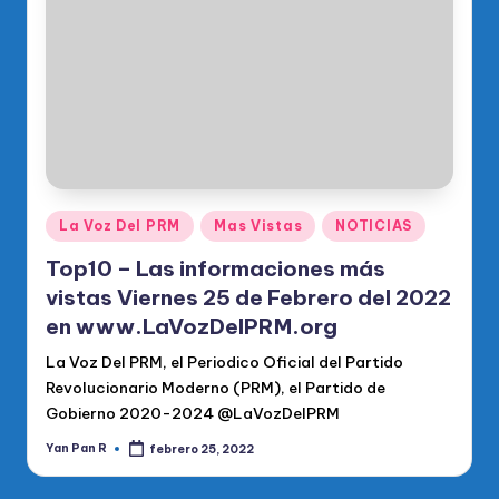
o
di
c
o
O
fi
ci
Publicado
La Voz Del PRM
Mas Vistas
NOTICIAS
en
al
Top10 – Las informaciones más
d
vistas Viernes 25 de Febrero del 2022
en www.LaVozDelPRM.org
el
La Voz Del PRM, el Periodico Oficial del Partido
P
Revolucionario Moderno (PRM), el Partido de
R
Gobierno 2020-2024 @LaVozDelPRM
M
Yan Pan R
febrero 25, 2022
Publicado
por