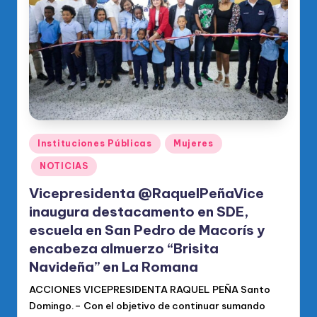
o
di
c
o
O
fi
ci
Publicado
Instituciones Públicas
Mujeres
en
al
NOTICIAS
d
Vicepresidenta @RaquelPeñaVice
el
inaugura destacamento en SDE,
escuela en San Pedro de Macorís y
P
encabeza almuerzo “Brisita
R
Navideña” en La Romana
M
ACCIONES VICEPRESIDENTA RAQUEL PEÑA Santo
Domingo.– Con el objetivo de continuar sumando