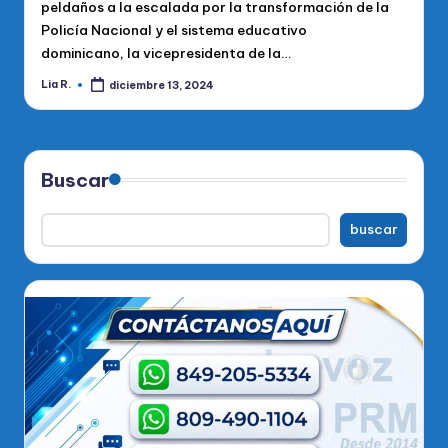
peldaños a la escalada por la transformación de la
Policía Nacional y el sistema educativo
dominicano, la vicepresidenta de la…
Lia R.
diciembre 13, 2024
Publicado
por
Buscar
buscar