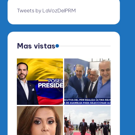
Tweets by LaVozDelPRM
Mas vistas