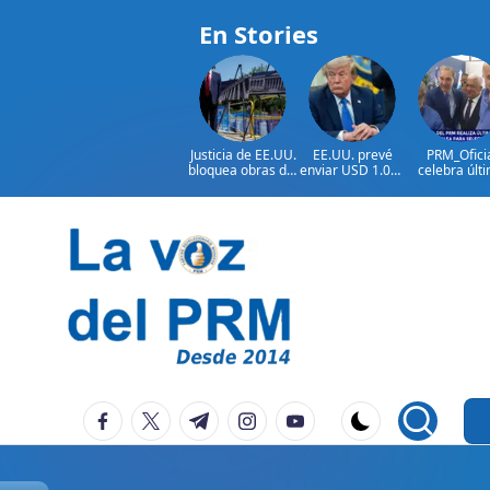
En Stories
Justicia de EE.UU.
EE.UU. prevé
PRM_Ofici
bloquea obras del
enviar USD 1.000
celebra últ
salón de baile de
millones en
reunión
Trump
ayuda a Colombia
preparator
antes de
asamblea p
seleccion
Saltar
autoridad
al
contenido
P
La
facebook.com
twitter.com
t.me
instagram.com
youtube.com
Voz
e
Del
ri
PRM