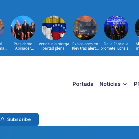
al
Presidente
Venezuela otorga
Explosiones en
De la Espriella
A
ima
Abinader
libertad plena a
Kiev tras alerta
promete lucha sin
m
concluye agenda
jueza María
por misiles
tregua al
ia
en Colombia y
Lourdes Afiuni
balísticos
narcoterrorismo
ata
sale hacia la
ara
República
ar
Dominicana tras
es
toma de posesión
de Abelardo de la
Espriella
Portada
Noticias
P
Subscribe