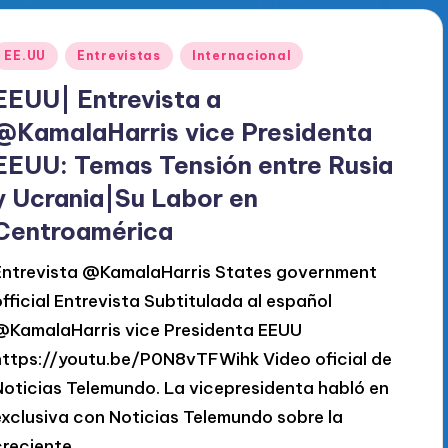
Publicado
EE.UU
Entrevistas
Internacional
en
EEUU| Entrevista a
@KamalaHarris vice Presidenta
EEUU: Temas Tensión entre Rusia
y Ucrania|Su Labor en
Centroamérica
Entrevista @KamalaHarris States government
official Entrevista Subtitulada al español
@KamalaHarris vice Presidenta EEUU
https://youtu.be/P0N8vTFWihk Video oficial de
Noticias Telemundo. La vicepresidenta habló en
exclusiva con Noticias Telemundo sobre la
creciente…