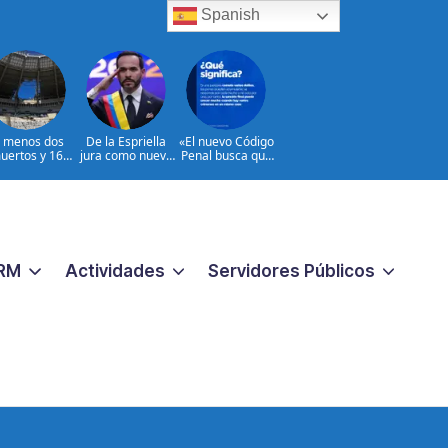
Spanish
l menos dos
De la Espriella
«El nuevo Código
uertos y 16
jura como nuevo
Penal busca que
heridos en
presidente de
los crímenes
ques rusos a
Colombia
extremos no
Ucrania
reciban una
respuesta
pequeña
«|@dpprdo
RM
Actividades
Servidores Públicos