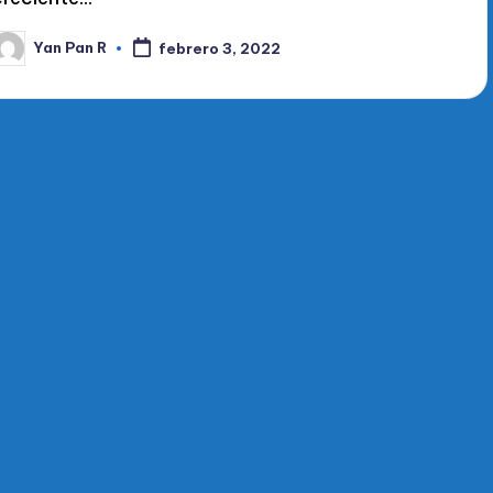
Yan Pan R
febrero 3, 2022
ublicado
or