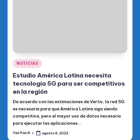
o
di
c
o
O
fi
ci
Publicado
NOTICIAS
en
al
Estudio América Latina necesita
d
tecnología 5G para ser competitivos
en la región
el
De acuerdo con las estimaciones de Vertiv, la red 5G
P
es necesaria para que América Latina siga siendo
R
competitiva, pero el mayor uso de datos necesario
M
para ejecutar las aplicaciones…
Yan Pan R
agosto 6, 2022
Publicado
por