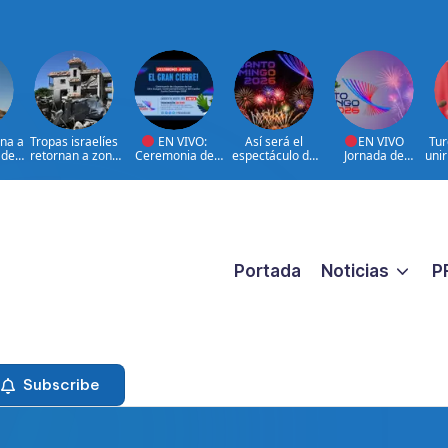
ona a
Tropas israelíes
EN VIVO:
Así será el
EN VIVO
Tur
 de
retornan a zona
Ceremonia de
espectáculo de
Jornada de
uni
 más
bajo control de
clausura de los
clausura de los
Resumen y Cierre
la 
o
Líbano
XXV Juegos
Juegos
Juegos
Centroamericano
Centroamericano
Centroamericano
s y del Caribe
s y del Caribe
s y del Caribe
Santo Domingo
Santo Domingo
2026 | 08 de
2026.
2026
Agosto
Portada
Noticias
P
Subscribe