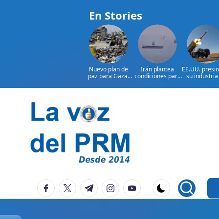
En Stories
Nuevo plan de
Irán plantea
EE.UU. presi
paz para Gaza:
condiciones para
su industria
¿presionará EE.
reabrir el
defensa por
UU. a Israel?
estrecho de
armament
Ormuz
Saltar
al
contenido
P
La
facebook.com
twitter.com
t.me
instagram.com
youtube.com
Voz
e
Del
ri
PRM