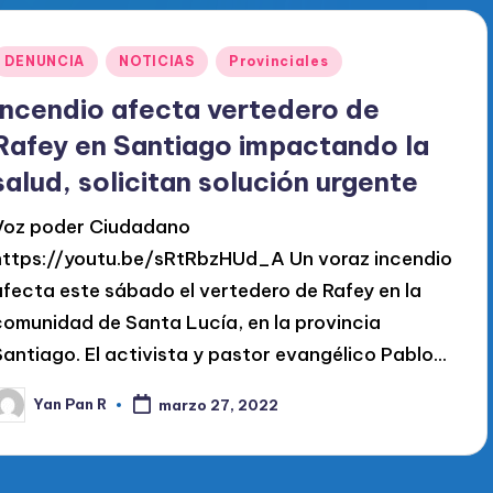
Publicado
DENUNCIA
NOTICIAS
Provinciales
en
Incendio afecta vertedero de
Rafey en Santiago impactando la
salud, solicitan solución urgente
Voz poder Ciudadano
https://youtu.be/sRtRbzHUd_A Un voraz incendio
afecta este sábado el vertedero de Rafey en la
comunidad de Santa Lucía, en la provincia
Santiago. El activista y pastor evangélico Pablo…
Yan Pan R
marzo 27, 2022
ublicado
or