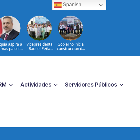
Spanish
quía aspira a
Vicepresidenta
Gobierno inicia
r más países a
Raquel Peña
construcción de
Defensa de la
entrega 450
obras
Meca
títulos de
estratégicas en la
propiedad a igual
frontera norte
número de
para fortalecer la
familias de
seguridad y el
Guayacanal, en
desarrollo
Azua
RM
Actividades
Servidores Públicos