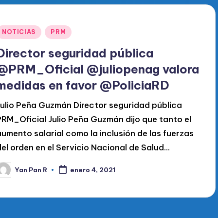
Publicado
NOTICIAS
PRM
en
Director seguridad pública
@PRM_Oficial @juliopenag valora
medidas en favor @PoliciaRD
Julio Peña Guzmán Director seguridad pública
PRM_Oficial Julio Peña Guzmán dijo que tanto el
aumento salarial como la inclusión de las fuerzas
del orden en el Servicio Nacional de Salud…
Yan Pan R
enero 4, 2021
ublicado
or