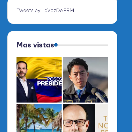
Tweets by LaVozDelPRM
Mas vistas