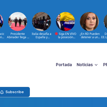
ucic
Presidente
Italia desafía a
Siga EN VIVO
¿En RD Pueden
D
un
Abinader llega a
España y
la posesión
detener a un
EE.U
ado
Cali para
mantiene
presidencial de
familiar porque
can
participar en la
suspensión
Abelardo de la
están buscando a
ant
transmisión de
Schengen
Espriella en la
un prófugo?
mando
ciudad de Cali,
@RosalbaRamos_
presidencial de
COLOMBIA
Fiscal General DN
Colombia
|@LuisAbinader
le responde
entre invitados de
honor
Portada
Noticias
P
Subscribe