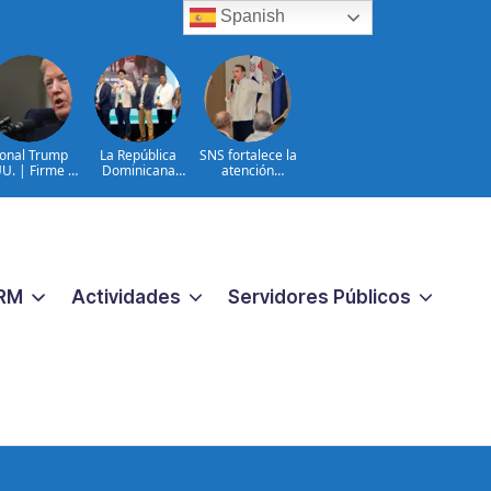
Spanish
onal Trump
La República
SNS fortalece la
U. | Firme en
Dominicana
atención
celación TPS
queda entre los
materno-infantil y
e inmigración
primeros lugares
neonatal con
ilegal
en la Conectatón
nuevas
Regional de Salud
estrategias y
Digital
avances en la Red
Pública de Salud
RM
Actividades
Servidores Públicos