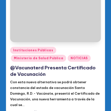
o
di
c
o
O
fi
ci
Publicado
Instituciones Públicas
en
al
Ministerio de Salud Pública
NOTICIAS
d
@Vacunaterd Presenta Certificado
el
de Vacunación
P
Con esta nueva alternativa se podrá obtener
constancia del estado de vacunación Santo
R
Domingo, R.D.- Vacúnate, presentó el Certificado de
M
Vacunación, una nueva herramienta a través de la
cual se…