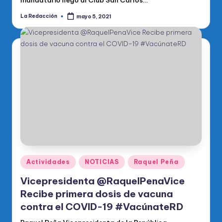
mandatario llegó al Club San Carlos…
La Redacción
mayo 5, 2021
Publicado
por
Publicado
Actividades
NOTICIAS
Raquel Peña
en
Vicepresidenta @RaquelPenaVice
Recibe primera dosis de vacuna
contra el COVID-19 #VacúnateRD