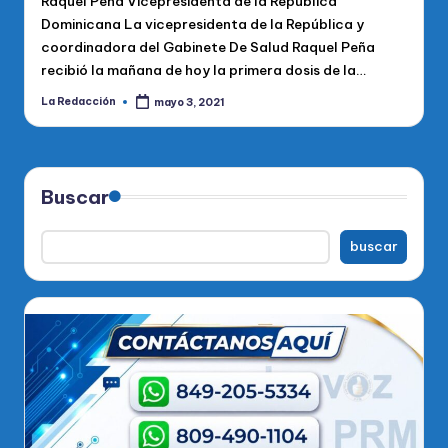
Raquel Peña Vicepresidenta de la República
Dominicana La vicepresidenta de la República y
coordinadora del Gabinete De Salud Raquel Peña
recibió la mañana de hoy la primera dosis de la…
La Redacción
mayo 3, 2021
Publicado
por
Buscar
buscar