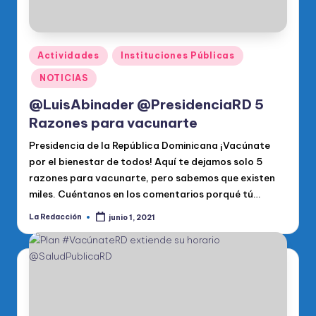
Publicado
Actividades
Instituciones Públicas
en
NOTICIAS
@LuisAbinader @PresidenciaRD 5
Razones para vacunarte
Presidencia de la República Dominicana ¡Vacúnate
por el bienestar de todos! Aquí te dejamos solo 5
razones para vacunarte, pero sabemos que existen
miles. Cuéntanos en los comentarios porqué tú…
La Redacción
junio 1, 2021
Publicado
por