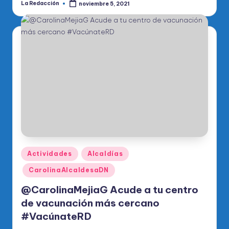
La Redacción
noviembre 5, 2021
Publicado
por
Publicado
Actividades
Alcaldías
en
CarolinaAlcaldesaDN
@CarolinaMejiaG Acude a tu centro
de vacunación más cercano
#VacúnateRD