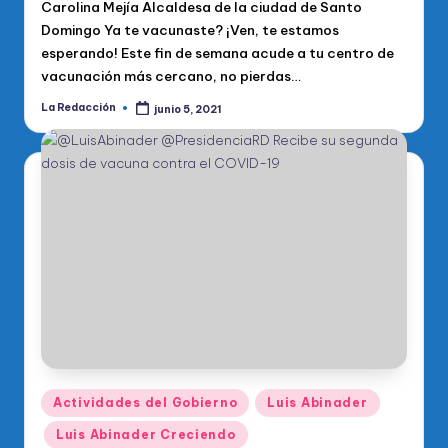
Carolina Mejía Alcaldesa de la ciudad de Santo
Domingo Ya te vacunaste? ¡Ven, te estamos
esperando! Este fin de semana acude a tu centro de
vacunación más cercano, no pierdas…
La Redacción
junio 5, 2021
Publicado
por
Publicado
Actividades del Gobierno
Luis Abinader
en
Luis Abinader Creciendo