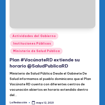
Publicado
Actividades del Gobierno
en
Instituciones Públicas
Ministerio de Salud Pública
Plan #VacúnateRD extiende su
horario @SaludPublicaRD
Ministerio de Salud Pública Desde el Gabinete De
Salud informamos al pueblo dominicano que el Plan
Vacúnate RD cuenta con diferentes centros de
vacunación abiertos en horario extendido dentro
del…
La Redacción
mayo 12, 2021
Publicado