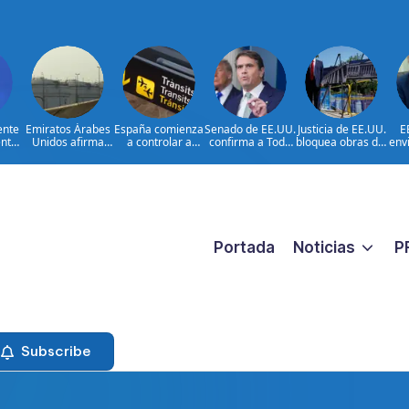
ente
Emiratos Árabes
España comienza
Senado de EE.UU.
Justicia de EE.UU.
E
ntra
Unidos afirma
a controlar a
confirma a Todd
bloquea obras del
env
 y
que Irán atacó un
viajeros
Blanche como
salón de baile de
m
petrolero en
procedentes de
fiscal general
Trump
ayu
Italia
Portada
Noticias
P
Subscribe