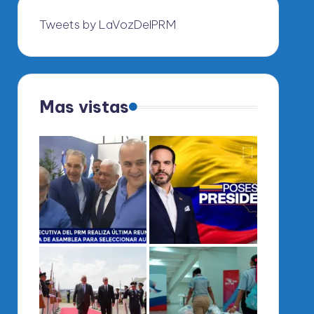
Tweets by LaVozDelPRM
Mas vistas