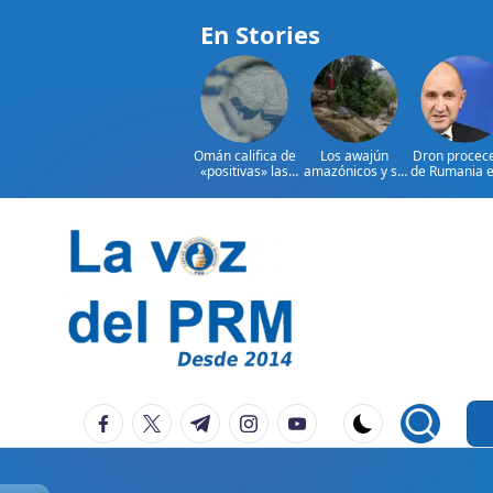
En Stories
Omán califica de
Los awajún
Dron procec
«positivas» las
amazónicos y su
de Rumania e
negociaciones
lucha contra el
en Bulgaria
con Irán
olvido
estalla
Saltar
al
contenido
P
La
facebook.com
twitter.com
t.me
instagram.com
youtube.com
Voz
e
Del
ri
PRM