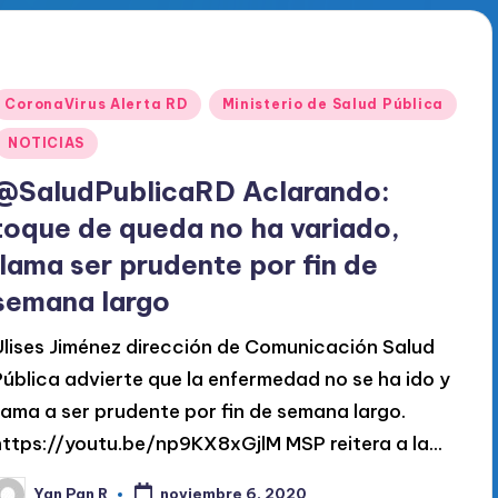
Publicado
CoronaVirus Alerta RD
Ministerio de Salud Pública
en
NOTICIAS
@SaludPublicaRD Aclarando:
toque de queda no ha variado,
llama ser prudente por fin de
semana largo
Ulises Jiménez dirección de Comunicación Salud
Pública advierte que la enfermedad no se ha ido y
llama a ser prudente por fin de semana largo.
https://youtu.be/np9KX8xGjlM MSP reitera a la…
Yan Pan R
noviembre 6, 2020