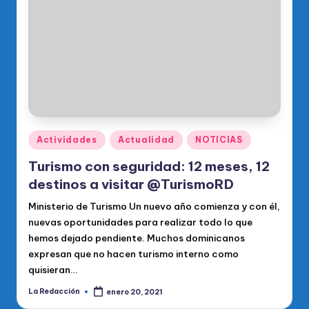
o
di
c
o
O
fi
ci
Publicado
Actividades
Actualidad
NOTICIAS
en
al
Turismo con seguridad: 12 meses, 12
d
destinos a visitar @TurismoRD
el
Ministerio de Turismo Un nuevo año comienza y con él,
nuevas oportunidades para realizar todo lo que
P
hemos dejado pendiente. Muchos dominicanos
R
expresan que no hacen turismo interno como
quisieran…
M
La Redacción
enero 20, 2021
Publicado
por