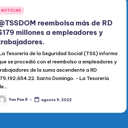
Publicado
NOTICIAS
en
@TSSDOM reembolsa más de RD
$179 millones a empleadores y
trabajadores.
La Tesorería de la Seguridad Social (TSS) informa
que se procedió con el reembolso a empleadores y
trabajadores de la suma ascendente a RD
179,192,654.22. Santo Domingo. - La Tesorería
de…
Yan Pan R
agosto 9, 2022
ublicado
or