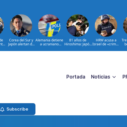
de
Corea del Sur y
Alemania detiene
81 años de
HRW acusa a
Tre
nta
Japón alertan de
a ucraniano
Hiroshima: Japón
Israel de «crimen
b
 de
misil balístico
acusado de
debate principios
de guerra» contra
para
norcoreano
espionaje
no nucleares
periodistas
las
adas
 de
bao
Portada
Noticias
P
Subscribe