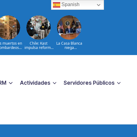
Spanish
s muertos en
Chile: Kast
La Casa Blanca
ombardeos
impulsa reforma
niega
rusos en el
para combatir
encontronazo
noreste de
crimen
entre Trump y
Ucrania
organizado
Hegseth
RM
Actividades
Servidores Públicos