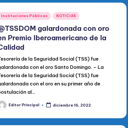
Publicado
Instituciones Públicas
NOTICIAS
en
@TSSDOM galardonada con oro
en Premio Iberoamericano de la
Calidad
Tesorería de la Seguridad Social (TSS) fue
galardonada con el oro Santo Domingo. – La
Tesorería de la Seguridad Social (TSS) fue
galardonada con el oro en su primer año de
postulación al…
Editor Principal
diciembre 16, 2022
ublicado
or