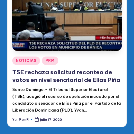
o
di
c
o
O
fi
ci
Publicado
NOTICIAS
PRM
en
al
TSE rechaza solicitud reconteo de
d
votos en nivel senatorial de Elías Piña
el
Santo Domingo.- El Tribunal Superior Electoral
(TSE), acogió el recurso de apelación incoado por el
P
candidato a senador de Elías Piña por el Partido de la
R
Liberación Dominicana (PLD), Yvan…
M
Yan Pan R
julio 17, 2020
Publicado
por