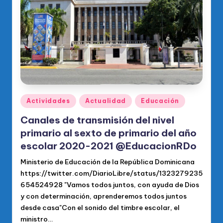
o
di
c
o
O
fi
ci
Publicado
Actividades
Actualidad
Educación
en
al
Canales de transmisión del nivel
d
primario al sexto de primario del año
escolar 2020-2021 @EducacionRDo
el
Ministerio de Educación de la República Dominicana
P
https://twitter.com/DiarioLibre/status/1323279235
R
654524928 "Vamos todos juntos, con ayuda de Dios
M
y con determinación, aprenderemos todos juntos
desde casa"Con el sonido del timbre escolar, el
ministro…