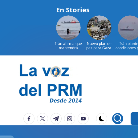
En Stories
Irán afirma que
Nuevo plan de
Irán plant
mantendrá
paz para Gaza:
condiciones 
bloqueo de
¿presionará EE.
reabrir el
Ormuz hasta que
UU. a Israel?
estrecho 
Estados
Ormuz
Saltar
al
contenido
P
La
facebook.com
twitter.com
t.me
instagram.com
youtube.com
Voz
e
Del
ri
PRM