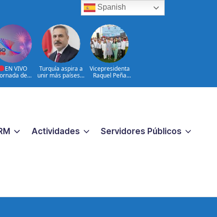
Spanish
EN VIVO
Turquía aspira a
Vicepresidenta
Jornada de
unir más países a
Raquel Peña
umen y Cierre
la Defensa de la
entrega 450
Juegos
Meca
títulos de
troamericano
propiedad a igual
y del Caribe
número de
026 | 08 de
familias de
Agosto
Guayacanal, en
Azua
RM
Actividades
Servidores Públicos