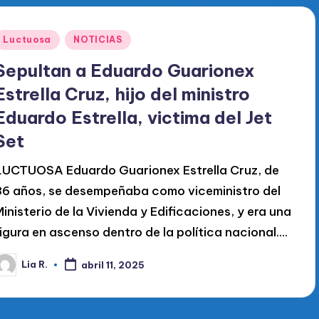
Publicado
Luctuosa
NOTICIAS
en
Sepultan a Eduardo Guarionex
Estrella Cruz, hijo del ministro
Eduardo Estrella, victima del Jet
Set
LUCTUOSA Eduardo Guarionex Estrella Cruz, de
36 años, se desempeñaba como viceministro del
Ministerio de la Vivienda y Edificaciones, y era una
figura en ascenso dentro de la política nacional.…
Lia R.
abril 11, 2025
ublicado
or