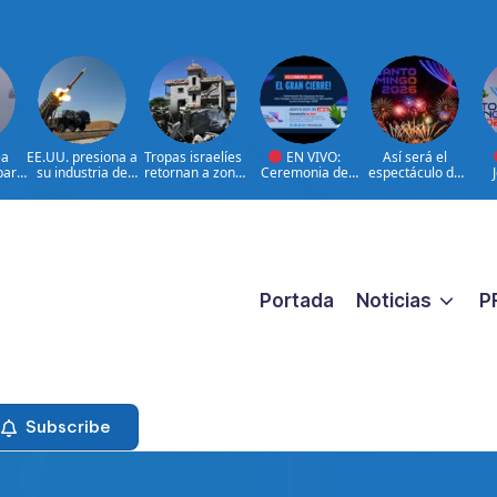
ea
EE.UU. presiona a
Tropas israelíes
EN VIVO:
Así será el
para
su industria de
retornan a zona
Ceremonia de
espectáculo de
defensa por más
bajo control de
clausura de los
clausura de los
Res
de
armamento
Líbano
XXV Juegos
Juegos
Centroamericano
Centroamericano
Cen
s y del Caribe
s y del Caribe
s 
Santo Domingo
Santo Domingo
2
2026.
2026
Portada
Noticias
P
Subscribe