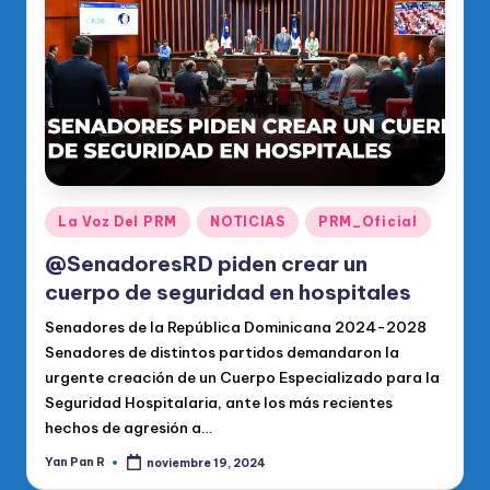
o
di
c
o
O
fi
ci
Publicado
La Voz Del PRM
NOTICIAS
PRM_Oficial
en
al
@SenadoresRD piden crear un
d
cuerpo de seguridad en hospitales
el
Senadores de la República Dominicana 2024-2028
Senadores de distintos partidos demandaron la
P
urgente creación de un Cuerpo Especializado para la
R
Seguridad Hospitalaria, ante los más recientes
hechos de agresión a…
M
Yan Pan R
noviembre 19, 2024
Publicado
por