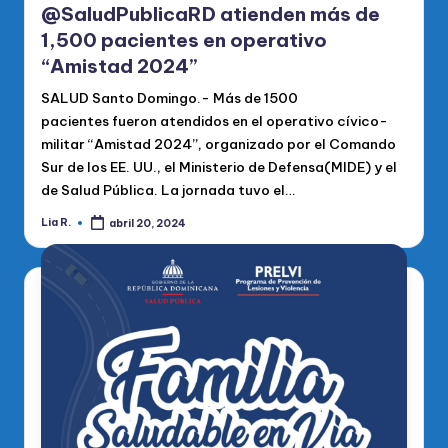
@SaludPublicaRD atienden más de
1,500 pacientes en operativo
“Amistad 2024”
SALUD Santo Domingo.- Más de 1500
pacientes fueron atendidos en el operativo cívico-
militar “Amistad 2024”, organizado por el Comando
Sur de los EE. UU., el Ministerio de Defensa(MIDE) y el
de Salud Pública. La jornada tuvo el…
Lia R.
abril 20, 2024
Publicado
por