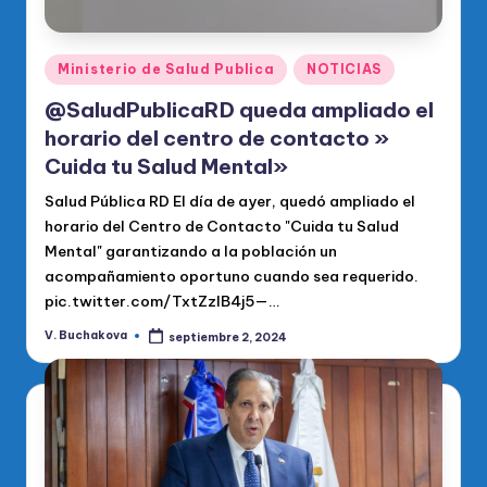
Publicado
Ministerio de Salud Publica
NOTICIAS
en
@SaludPublicaRD queda ampliado el
horario del centro de contacto »
Cuida tu Salud Mental»
Salud Pública RD El día de ayer, quedó ampliado el
horario del Centro de Contacto "Cuida tu Salud
Mental" garantizando a la población un
acompañamiento oportuno cuando sea requerido.
pic.twitter.com/TxtZzlB4j5—…
V. Buchakova
septiembre 2, 2024
Publicado
por