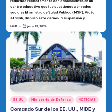
realizada recientemente con adolescentes en un
centro educativo que fue cuestionada en redes
sociales El ministro de Salud Pública (MSP), Víctor
Atallah, dispuso este viernes la suspensión y…
Lia R.
junio 23, 2024
Publicado
por
Publicado
EE.UU
Ministerio de Defensa
NOTICIAS
en
Comando Sur de los EE. UU., MIDE y