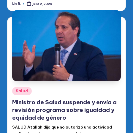
Lia R.
julio 2, 2024
Publicado
por
Publicado
Salud
en
Ministro de Salud suspende y envía a
revisión programa sobre igualdad y
equidad de género
SALUD Atallah dijo que no autorizó una actividad