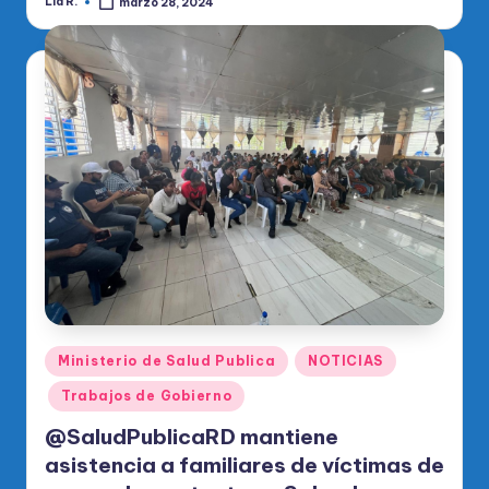
Lia R.
marzo 28, 2024
Publicado
por
Publicado
Ministerio de Salud Publica
NOTICIAS
en
Trabajos de Gobierno
@SaludPublicaRD mantiene
asistencia a familiares de víctimas de