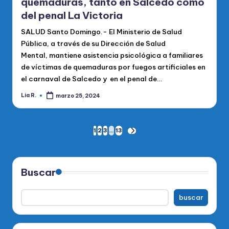
quemaduras, tanto en Salcedo como
del penal La Victoria
SALUD Santo Domingo.- El Ministerio de Salud
Pública, a través de su Dirección de Salud
Mental, mantiene asistencia psicológica a familiares
de víctimas de quemaduras por fuegos artificiales en
el carnaval de Salcedo y en el penal de…
Lia R.
marzo 25, 2024
Publicado
por
Paginación
1
2
3
…
13
SIGUIENTE
PÁGINA
de
entradas
Buscar
buscar