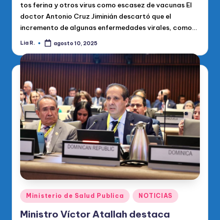
tos ferina y otros virus como escasez de vacunas El
doctor Antonio Cruz Jiminián descartó que el
incremento de algunas enfermedades virales, como…
Lia R.
agosto 10, 2025
Publicado
por
Publicado
Ministerio de Salud Publica
NOTICIAS
en
Ministro Víctor Atallah destaca