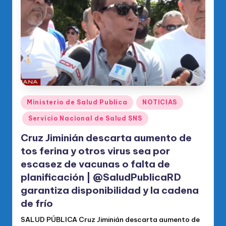
o
di
c
o
O
fi
ci
Publicado
Ministerio de Salud Publica
NOTICIAS
en
al
Servicio Nacional de Salud SNS
d
Cruz Jiminián descarta aumento de
el
tos ferina y otros virus sea por
escasez de vacunas o falta de
P
planificación | @SaludPublicaRD
R
garantiza disponibilidad y la cadena
M
de frío
SALUD PÚBLICA Cruz Jiminián descarta aumento de