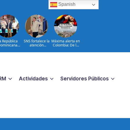
Spanish
a República
SNS fortalece la
Máxima alerta en
ominicana
atención
Colombia: De la
da entre los
materno-infantil y
Espriella está en
meros lugares
neonatal con
Cali con un
la Conectatón
nuevas
histórico
onal de Salud
estrategias y
operativo de
Digital
avances en la Red
seguridad ante
Pública de Salud
Toma de
posesión
RM
Actividades
Servidores Públicos