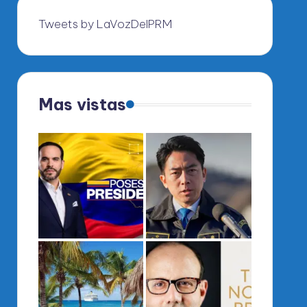
Tweets by LaVozDelPRM
Mas vistas