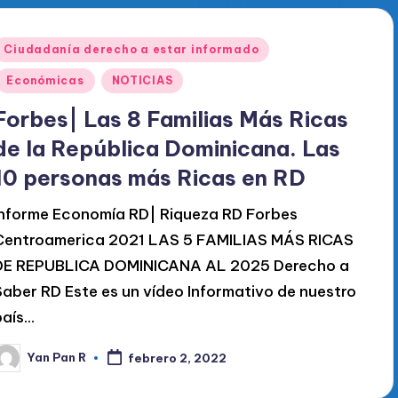
Publicado
Ciudadanía derecho a estar informado
en
Económicas
NOTICIAS
Forbes| Las 8 Familias Más Ricas
de la República Dominicana. Las
10 personas más Ricas en RD
Informe Economía RD| Riqueza RD Forbes
Centroamerica 2021 LAS 5 FAMILIAS MÁS RICAS
DE REPUBLICA DOMINICANA AL 2025 Derecho a
Saber RD Este es un vídeo Informativo de nuestro
país…
Yan Pan R
febrero 2, 2022
ublicado
or