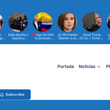
e
Italia desafía a
Siga EN VIVO
¿En RD Pueden
Donal Trump
L
ga a
España y
la posesión
detener a un
EE.UU. | Firme en
D
mantiene
presidencial de
familiar porque
cancelación TPS
que
n la
suspensión
Abelardo de la
están buscando a
ante inmigración
pri
 de
Schengen
Espriella en la
un prófugo?
ilegal
en 
ciudad de Cali,
@RosalbaRamos_
Regi
 de
COLOMBIA
Fiscal General DN
a
|@LuisAbinader
le responde
entre invitados de
honor
Portada
Noticias
P
Subscribe