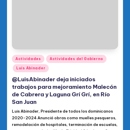
o
di
c
o
O
fi
ci
Publicado
Actividades
Actividades del Gobierno
en
al
Luis Abinader
d
@LuisAbinader deja iniciados
el
trabajos para mejoramiento Malecón
de Cabrera y Laguna Grí Grí, en Río
P
San Juan
R
Luis Abinader, Presidente de todos los dominicanos
M
2020-2024 Anunció obras como muelles pesqueros,
remodelación de hospitales, terminación de escuelas,