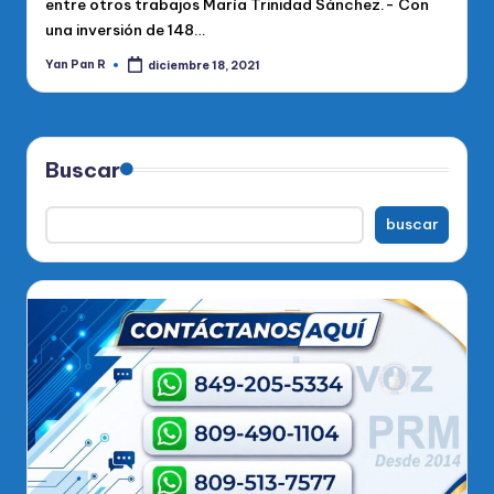
entre otros trabajos María Trinidad Sánchez.- Con
una inversión de 148…
Yan Pan R
diciembre 18, 2021
Publicado
por
Buscar
buscar