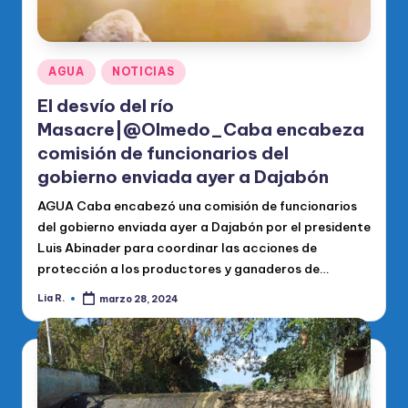
Publicado
AGUA
NOTICIAS
en
El desvío del río
Masacre|@Olmedo_Caba encabeza
comisión de funcionarios del
gobierno enviada ayer a Dajabón
AGUA Caba encabezó una comisión de funcionarios
del gobierno enviada ayer a Dajabón por el presidente
Luis Abinader para coordinar las acciones de
protección a los productores y ganaderos de…
Lia R.
marzo 28, 2024
Publicado
por