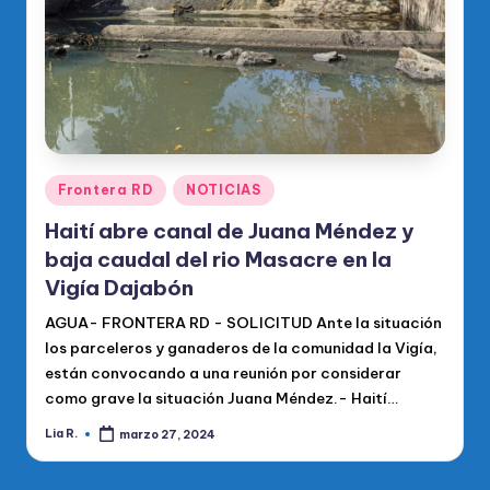
Publicado
Frontera RD
NOTICIAS
en
Haití abre canal de Juana Méndez y
baja caudal del rio Masacre en la
Vigía Dajabón
AGUA- FRONTERA RD - SOLICITUD Ante la situación
los parceleros y ganaderos de la comunidad la Vigía,
están convocando a una reunión por considerar
como grave la situación Juana Méndez.- Haití…
Lia R.
marzo 27, 2024
Publicado
por