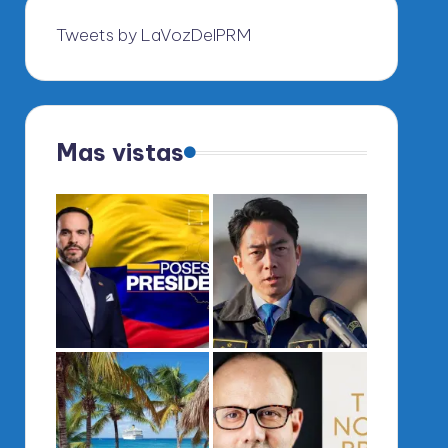
Tweets by LaVozDelPRM
Mas vistas