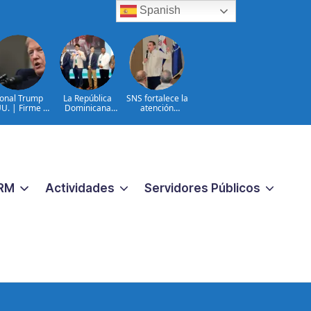
Spanish
onal Trump
La República
SNS fortalece la
U. | Firme en
Dominicana
atención
celación TPS
queda entre los
materno-infantil y
e inmigración
primeros lugares
neonatal con
ilegal
en la Conectatón
nuevas
Regional de Salud
estrategias y
Digital
avances en la Red
Pública de Salud
RM
Actividades
Servidores Públicos