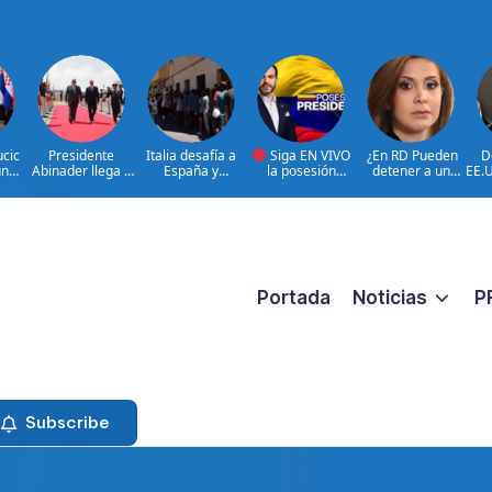
ucic
Presidente
Italia desafía a
Siga EN VIVO
¿En RD Pueden
D
un
Abinader llega a
España y
la posesión
detener a un
EE.U
ado
Cali para
mantiene
presidencial de
familiar porque
can
participar en la
suspensión
Abelardo de la
están buscando a
ant
transmisión de
Schengen
Espriella en la
un prófugo?
mando
ciudad de Cali,
@RosalbaRamos_
presidencial de
COLOMBIA
Fiscal General DN
Colombia
|@LuisAbinader
le responde
entre invitados de
honor
Portada
Noticias
P
Subscribe