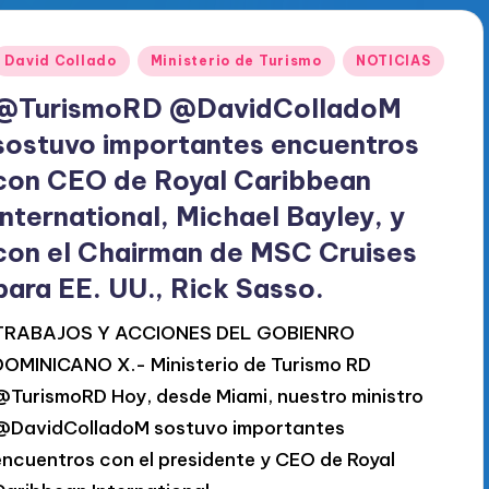
Publicado
David Collado
Ministerio de Turismo
NOTICIAS
en
@TurismoRD @DavidColladoM
sostuvo importantes encuentros
con CEO de Royal Caribbean
International, Michael Bayley, y
con el Chairman de MSC Cruises
para EE. UU., Rick Sasso.
TRABAJOS Y ACCIONES DEL GOBIENRO
DOMINICANO X.- Ministerio de Turismo RD
@TurismoRD Hoy, desde Miami, nuestro ministro
@DavidColladoM sostuvo importantes
encuentros con el presidente y CEO de Royal