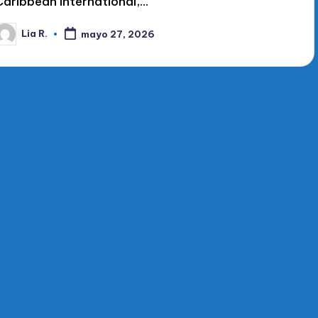
Caribbean International,…
Lia R.
mayo 27, 2026
ublicado
or