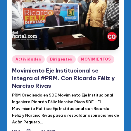
o
di
c
o
O
fi
ci
Publicado
Actividades
Dirigentes
MOVIMIENTOS
en
al
Movimiento Eje Institucional se
d
integra al #PRM. Con Ricardo Féliz y
Narciso Rivas
el
PRM Creciendo en SDE Movimiento Eje Institucional
P
Ingeniero Ricardo Féliz Narciso Rivas SDE.-El
R
Movimiento Político Eje Institucional con Ricardo
M
Féliz y Narciso Rivas pasa a respaldar aspiraciones de
Adàn Peguero…