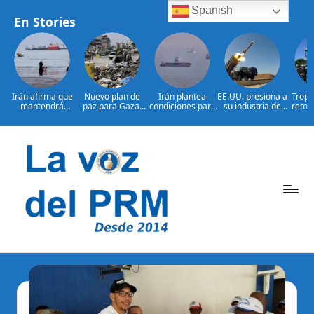
Spanish
En Stories
Irán afirma que
Nuevo plan de
Irán plantea
EE.UU. presiona a
Tropa
mantendrá
paz para Gaza:
condiciones para
su industria de
retor
bloqueo de
¿presionará EE.
reabrir el
defensa por más
bajo 
Ormuz hasta que
UU. a Israel?
estrecho de
armamento
L
Estados
Ormuz
Saltar
al
contenido
P
La
Voz
e
Del
ri
PRM