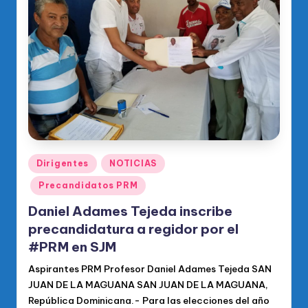
o
di
c
o
O
fi
ci
al
Publicado
Dirigentes
NOTICIAS
en
d
Precandidatos PRM
el
Daniel Adames Tejeda inscribe
P
precandidatura a regidor por el
#PRM en SJM
R
Aspirantes PRM Profesor Daniel Adames Tejeda SAN
M
JUAN DE LA MAGUANA SAN JUAN DE LA MAGUANA,
República Dominicana.- Para las elecciones del año