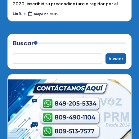
2020, inscribió su precandidatura a regidor por el…
Lia R.
mayo 27, 2019
Publicado
por
Buscar
buscar