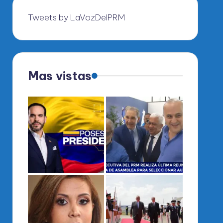
Tweets by LaVozDelPRM
Mas vistas