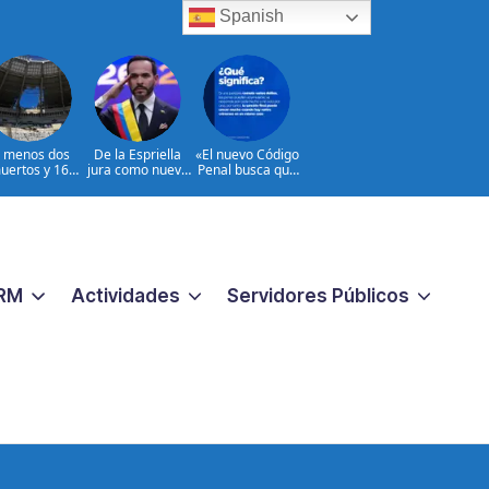
Spanish
l menos dos
De la Espriella
«El nuevo Código
uertos y 16
jura como nuevo
Penal busca que
heridos en
presidente de
los crímenes
ques rusos a
Colombia
extremos no
Ucrania
reciban una
respuesta
pequeña
«|@dpprdo
RM
Actividades
Servidores Públicos