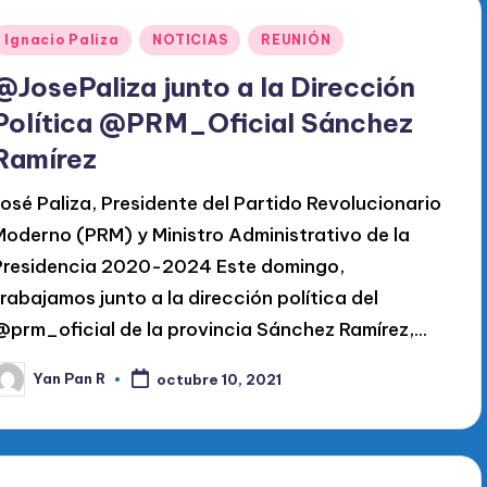
Publicado
Ignacio Paliza
NOTICIAS
REUNIÓN
en
@JosePaliza junto a la Dirección
Política @PRM_Oficial Sánchez
Ramírez
José Paliza, Presidente del Partido Revolucionario
Moderno (PRM) y Ministro Administrativo de la
Presidencia 2020-2024 Este domingo,
trabajamos junto a la dirección política del
@prm_oficial de la provincia Sánchez Ramírez,…
Yan Pan R
octubre 10, 2021
ublicado
or