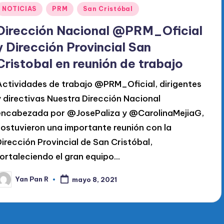
Publicado
NOTICIAS
PRM
San Cristóbal
en
Dirección Nacional @PRM_Oficial
y Dirección Provincial San
Cristobal en reunión de trabajo
Actividades de trabajo @PRM_Oficial, dirigentes
y directivas Nuestra Dirección Nacional
encabezada por @JosePaliza y @CarolinaMejiaG,
sostuvieron una importante reunión con la
Dirección Provincial de San Cristóbal,
fortaleciendo el gran equipo…
Yan Pan R
mayo 8, 2021
ublicado
or