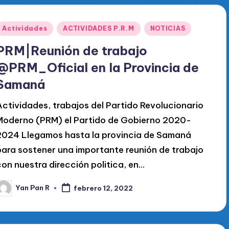
Publicado
Actividades
ACTIVIDADES P.R.M
NOTICIAS
en
PRM|Reunión de trabajo
@PRM_Oficial en la Provincia de
Samaná
Actividades, trabajos del Partido Revolucionario
Moderno (PRM) el Partido de Gobierno 2020-
2024 Llegamos hasta la provincia de Samaná
para sostener una importante reunión de trabajo
con nuestra dirección politica, en…
Yan Pan R
febrero 12, 2022
ublicado
or