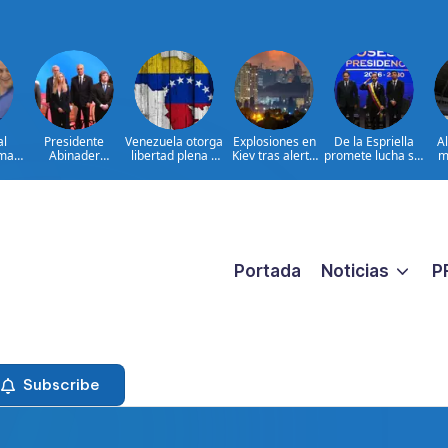
al
Presidente
Venezuela otorga
Explosiones en
De la Espriella
A
ima
Abinader
libertad plena a
Kiev tras alerta
promete lucha sin
m
concluye agenda
jueza María
por misiles
tregua al
ia
en Colombia y
Lourdes Afiuni
balísticos
narcoterrorismo
ata
sale hacia la
ara
República
ar
Dominicana tras
es
toma de posesión
de Abelardo de la
Espriella
Portada
Noticias
P
Subscribe