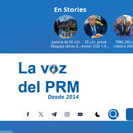
En Stories
Justicia de EE.UU.
EE.UU. prevé
PRM_Ofici
bloquea obras del
enviar USD 1.000
celebra últ
salón de baile de
millones en
reunión
Trump
ayuda a Colombia
preparator
antes de
asamblea p
seleccion
Saltar
autoridad
al
contenido
P
La
facebook.com
twitter.com
t.me
instagram.com
youtube.com
Voz
e
Del
ri
PRM