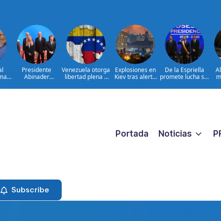
al
Presidente
Venezuela otorga
Explosiones en
De la Espriella
A
ima
Abinader
libertad plena a
Kiev tras alerta
promete lucha sin
m
concluye agenda
jueza María
por misiles
tregua al
ia
en Colombia y
Lourdes Afiuni
balísticos
narcoterrorismo
ata
sale hacia la
ara
República
ar
Dominicana tras
es
toma de posesión
de Abelardo de la
Espriella
Portada
Noticias
P
Subscribe