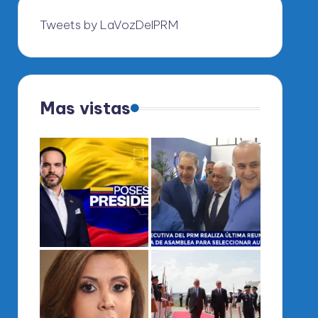
Tweets by LaVozDelPRM
Mas vistas