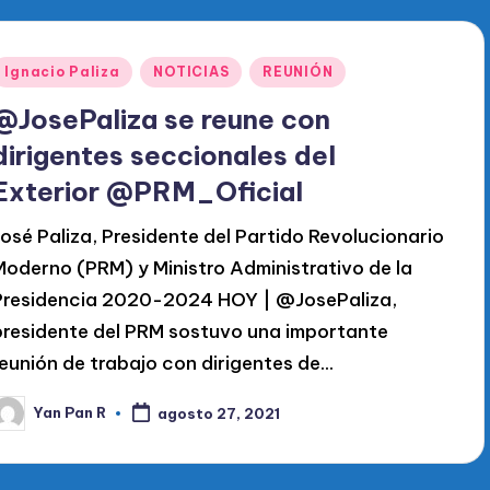
Publicado
Ignacio Paliza
NOTICIAS
REUNIÓN
en
@JosePaliza se reune con
dirigentes seccionales del
Exterior @PRM_Oficial
José Paliza, Presidente del Partido Revolucionario
Moderno (PRM) y Ministro Administrativo de la
Presidencia 2020-2024 HOY | @JosePaliza,
presidente del PRM sostuvo una importante
reunión de trabajo con dirigentes de…
Yan Pan R
agosto 27, 2021
ublicado
or