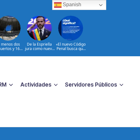
Spanish
l menos dos
De la Espriella
«El nuevo Código
uertos y 16
jura como nuevo
Penal busca que
heridos en
presidente de
los crímenes
ques rusos a
Colombia
extremos no
Ucrania
reciban una
respuesta
pequeña
«|@dpprdo
RM
Actividades
Servidores Públicos