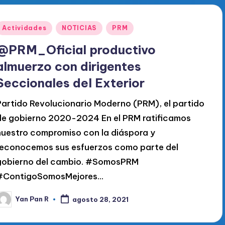
Publicado
Actividades
NOTICIAS
PRM
en
@PRM_Oficial productivo
almuerzo con dirigentes
Seccionales del Exterior
Partido Revolucionario Moderno (PRM), el partido
de gobierno 2020-2024 En el PRM ratificamos
nuestro compromiso con la diáspora y
reconocemos sus esfuerzos como parte del
gobierno del cambio. #SomosPRM
#ContigoSomosMejores…
Yan Pan R
agosto 28, 2021
ublicado
or