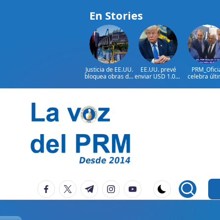
En Stories
Justicia de EE.UU.
EE.UU. prevé
PRM_Ofici
bloquea obras del
enviar USD 1.000
celebra últ
salón de baile de
millones en
reunión
Trump
ayuda a Colombia
preparator
antes de
asamblea p
seleccion
Saltar
autoridad
al
contenido
P
La
facebook.com
twitter.com
t.me
instagram.com
youtube.com
Voz
e
Del
ri
PRM