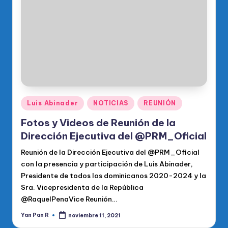
o
di
c
o
O
fi
ci
Publicado
Luis Abinader
NOTICIAS
REUNIÓN
en
al
Fotos y Videos de Reunión de la
d
Dirección Ejecutiva del @PRM_Oficial
el
Reunión de la Dirección Ejecutiva del @PRM_Oficial
con la presencia y participación de Luis Abinader,
P
Presidente de todos los dominicanos 2020-2024 y la
R
Sra. Vicepresidenta de la República
@RaquelPenaVice Reunión…
M
Yan Pan R
noviembre 11, 2021
Publicado
por