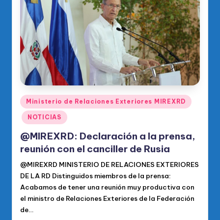
o
di
c
o
O
fi
ci
Publicado
Ministerio de Relaciones Exteriores MIREXRD
en
al
NOTICIAS
d
@MIREXRD: Declaración a la prensa,
el
reunión con el canciller de Rusia
P
@MIREXRD MINISTERIO DE RELACIONES EXTERIORES
DE LA RD Distinguidos miembros de la prensa:
R
Acabamos de tener una reunión muy productiva con
M
el ministro de Relaciones Exteriores de la Federación
de…