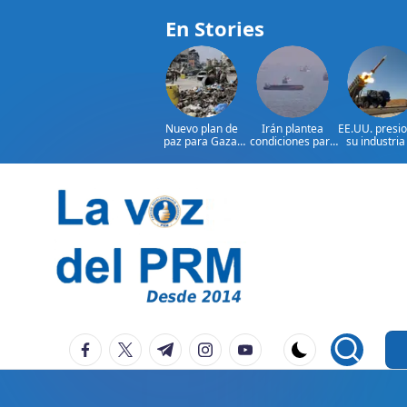
En Stories
Nuevo plan de
Irán plantea
EE.UU. presi
paz para Gaza:
condiciones para
su industria
¿presionará EE.
reabrir el
defensa por
UU. a Israel?
estrecho de
armament
Ormuz
Saltar
al
contenido
P
La
facebook.com
twitter.com
t.me
instagram.com
youtube.com
Voz
e
Del
ri
PRM