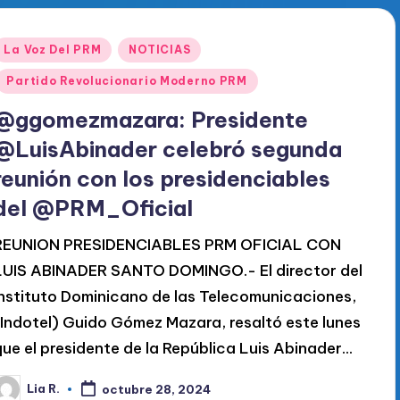
Publicado
La Voz Del PRM
NOTICIAS
en
Partido Revolucionario Moderno PRM
@ggomezmazara: Presidente
@LuisAbinader celebró segunda
reunión con los presidenciables
del @PRM_Oficial
REUNION PRESIDENCIABLES PRM OFICIAL CON
LUIS ABINADER SANTO DOMINGO.- El director del
Instituto Dominicano de las Telecomunicaciones,
(Indotel) Guido Gómez Mazara, resaltó este lunes
que el presidente de la República Luis Abinader…
Lia R.
octubre 28, 2024
ublicado