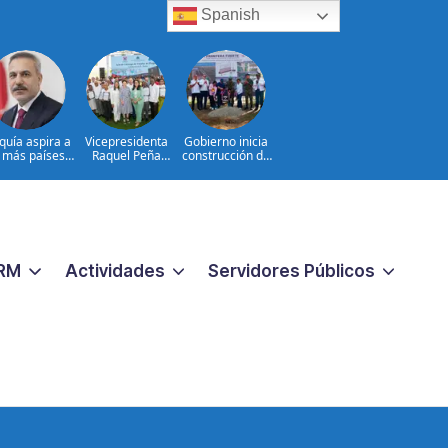
Spanish
quía aspira a
Vicepresidenta
Gobierno inicia
r más países a
Raquel Peña
construcción de
Defensa de la
entrega 450
obras
Meca
títulos de
estratégicas en la
propiedad a igual
frontera norte
número de
para fortalecer la
familias de
seguridad y el
Guayacanal, en
desarrollo
Azua
RM
Actividades
Servidores Públicos