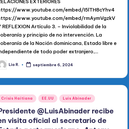
RELACIONES EXTERIORES
https://www.youtube.com/embed/I5lTH8cYhv4
https://www.youtube.com/embed/rmAymVgzkV
Y REFLEXION Artículo 3. – Inviolabilidad de la
soberanía y principio de no intervención. La
soberanía de la Nación dominicana, Estado libre e
independiente de todo poder extranjero,…
Lia R.
septiembre 6, 2024
ublicado
or
Publicado
Crisis Haitiana
EE.UU
Luis Abinader
en
Presidente @LuisAbinader recibe
en visita oficial al secretario de