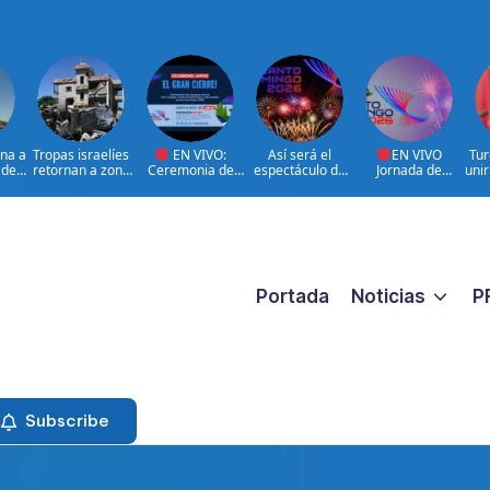
ona a
Tropas israelíes
EN VIVO:
Así será el
EN VIVO
Tur
 de
retornan a zona
Ceremonia de
espectáculo de
Jornada de
uni
 más
bajo control de
clausura de los
clausura de los
Resumen y Cierre
la 
o
Líbano
XXV Juegos
Juegos
Juegos
Centroamericano
Centroamericano
Centroamericano
s y del Caribe
s y del Caribe
s y del Caribe
Santo Domingo
Santo Domingo
2026 | 08 de
2026.
2026
Agosto
Portada
Noticias
P
Subscribe