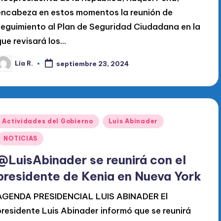
encabeza en estos momentos la reunión de
seguimiento al Plan de Seguridad Ciudadana en la
que revisará los…
Lia R.
septiembre 23, 2024
ublicado
or
Publicado
Actividades del Gobierno
Luis Abinader
en
NOTICIAS
@LuisAbinader se reunirá con el
presidente de Kenia en Nueva York
AGENDA PRESIDENCIAL LUIS ABINADER El
presidente Luis Abinader informó que se reunirá