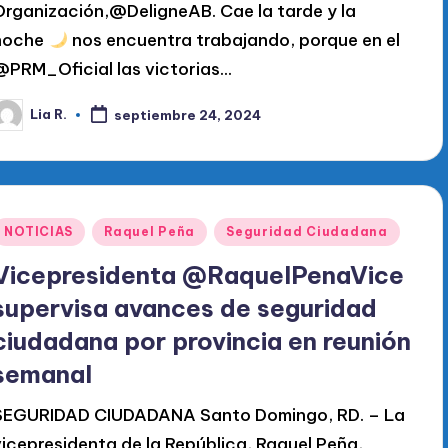
Organización,@DeligneAB. Cae la tarde y la
noche
nos encuentra trabajando, porque en el
@PRM_Oficial las victorias…
Lia R.
septiembre 24, 2024
ublicado
or
Publicado
NOTICIAS
Raquel Peña
Seguridad Ciudadana
en
Vicepresidenta @RaquelPenaVice
supervisa avances de seguridad
ciudadana por provincia en reunión
semanal
SEGURIDAD CIUDADANA Santo Domingo, RD. – La
vicepresidenta de la República, Raquel Peña,