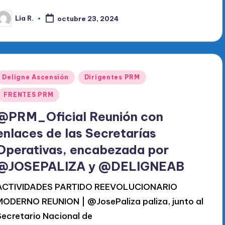
Lia R.
octubre 23, 2024
ublicado
or
Publicado
Deligne Ascensión
Dirigentes PRM
en
FRENTES PRM
@PRM_Oficial Reunión con
enlaces de las Secretarías
Operativas, encabezada por
@JOSEPALIZA y @DELIGNEAB
ACTIVIDADES PARTIDO REEVOLUCIONARIO
MODERNO REUNION | @JosePaliza paliza, junto al
Secretario Nacional de