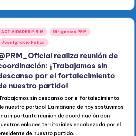
or
Publicado
ACTIVIDADES P.R.M
Dirigentes PRM
en
Jose Ignacio Paliza
@PRM_Oficial realiza reunión de
coordinación: ¡Trabajamos sin
descanso por el fortalecimiento
de nuestro partido!
¡Trabajamos sin descanso por el fortalecimiento
de nuestro partido! La mañana de hoy sostuvimos
una importante reunión de coordinación con
nuestros enlaces territoriales encabezada por el
presidente de nuestro partido…