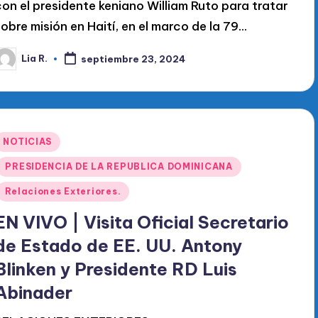
con el presidente keniano William Ruto para tratar
sobre misión en Haití, en el marco de la 79…
Lia R.
septiembre 23, 2024
ublicado
or
Publicado
NOTICIAS
en
PRESIDENCIA DE LA REPUBLICA DOMINICANA
Relaciones Exteriores.
EN VIVO | Visita Oficial Secretario
de Estado de EE. UU. Antony
Blinken y Presidente RD Luis
Abinader