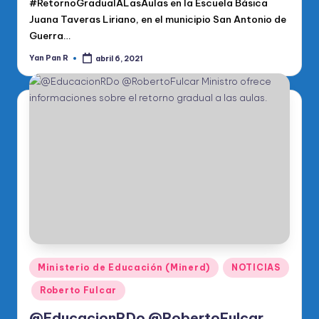
#RetornoGradualALasAulas en la Escuela Básica
Juana Taveras Liriano, en el municipio San Antonio de
Guerra…
Yan Pan R
abril 6, 2021
Publicado
por
Publicado
Ministerio de Educación (Minerd)
NOTICIAS
en
Roberto Fulcar
@EducacionRDo @RobertoFulcar