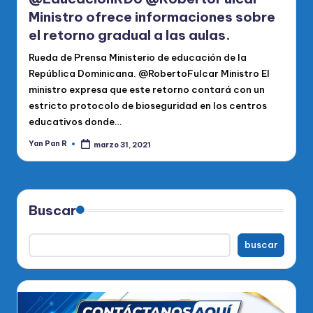
Ministro ofrece informaciones sobre
el retorno gradual a las aulas.
Rueda de Prensa Ministerio de educación de la
República Dominicana. @RobertoFulcar Ministro El
ministro expresa que este retorno contará con un
estricto protocolo de bioseguridad en los centros
educativos donde…
Yan Pan R
marzo 31, 2021
Publicado
por
Buscar
buscar