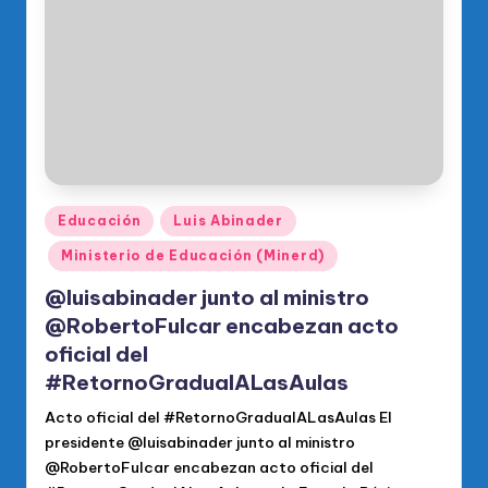
o
di
c
o
O
fi
ci
Publicado
Educación
Luis Abinader
en
al
Ministerio de Educación (Minerd)
d
@luisabinader junto al ministro
el
@RobertoFulcar encabezan acto
oficial del
P
#RetornoGradualALasAulas
R
Acto oficial del #RetornoGradualALasAulas El
M
presidente @luisabinader junto al ministro
@RobertoFulcar encabezan acto oficial del