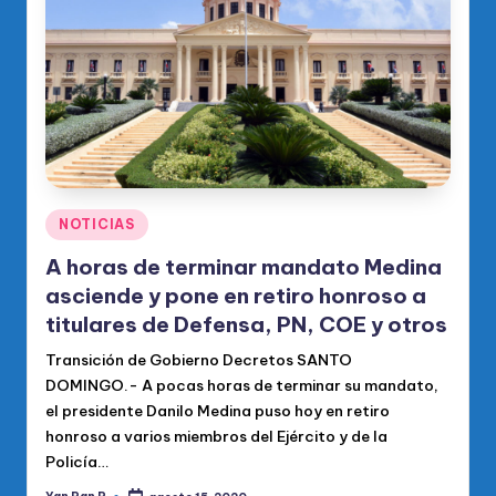
o
di
c
o
O
fi
ci
Publicado
NOTICIAS
en
al
A horas de terminar mandato Medina
d
asciende y pone en retiro honroso a
titulares de Defensa, PN, COE y otros
el
Transición de Gobierno Decretos SANTO
P
DOMINGO.- A pocas horas de terminar su mandato,
R
el presidente Danilo Medina puso hoy en retiro
M
honroso a varios miembros del Ejército y de la
Policía…