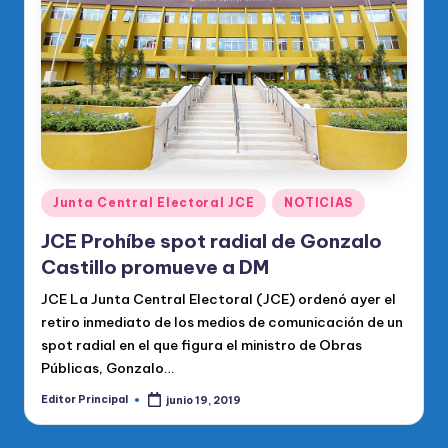
o
di
c
o
O
fi
ci
Publicado
Junta Central Electoral JCE
NOTICIAS
en
al
JCE Prohíbe spot radial de Gonzalo
d
Castillo promueve a DM
el
JCE La Junta Central Electoral (JCE) ordenó ayer el
retiro inmediato de los medios de comunicación de un
P
spot radial en el que figura el ministro de Obras
R
Públicas, Gonzalo…
M
Editor Principal
junio 19, 2019
Publicado
por