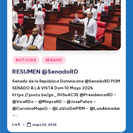
o
di
c
o
O
fi
ci
Publicado
NOTICIAS
SENADO
en
al
RESUMEN @SenadoRD
d
Senado de la República Dominicana @SenadoRD PGM
el
SENADO A LA VISTA Dom 10 Mayo 2026
https://youtu.be/ga_3H5u4C3E @PresidenciaRD –
P
@ViceRDo – @MinpreRD – @JosePaliza –
R
@CarolinaMejiaG – @LaVozDelPRM – @LuisAbinader
–…
M
Lia R.
mayo 20, 2026
Publicado
por