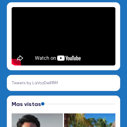
Tweets by LaVozDelPRM
Mas vistas