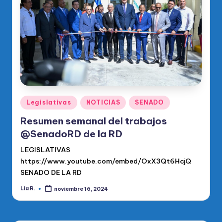
o
di
c
o
O
fi
ci
Publicado
Legislativas
NOTICIAS
SENADO
en
al
Resumen semanal del trabajos
d
@SenadoRD de la RD
el
LEGISLATIVAS
https://www.youtube.com/embed/OxX3Qt6HcjQ
P
SENADO DE LA RD
R
Lia R.
noviembre 16, 2024
Publicado
M
por