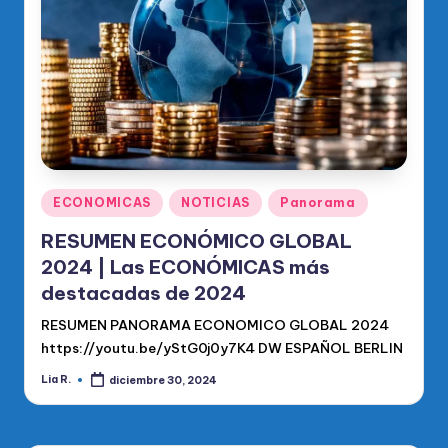
o
di
c
o
O
fi
ci
Publicado
ECONOMICAS
NOTICIAS
Panorama
en
al
RESUMEN ECONÓMICO GLOBAL
d
2024 | Las ECONÓMICAS más
destacadas de 2024
el
RESUMEN PANORAMA ECONOMICO GLOBAL 2024
P
https://youtu.be/yStG0j0y7K4 DW ESPAÑOL BERLIN
R
Lia R.
diciembre 30, 2024
Publicado
M
por