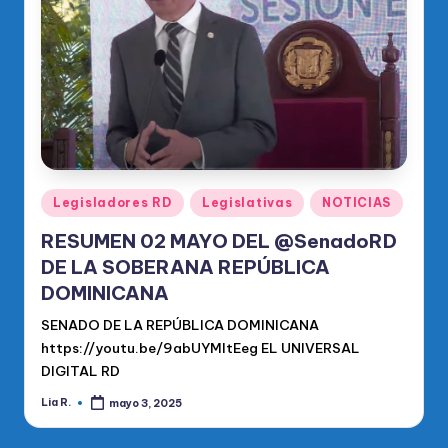
o
di
c
o
O
fi
ci
Publicado
Legisladores RD
Legislativas
NOTICIAS
en
al
RESUMEN 02 MAYO DEL @SenadoRD
d
DE LA SOBERANA REPÚBLICA
DOMINICANA
el
SENADO DE LA REPÚBLICA DOMINICANA
P
https://youtu.be/9abUYMItEeg EL UNIVERSAL
R
DIGITAL RD
M
Lia R.
mayo 3, 2025
Publicado
por