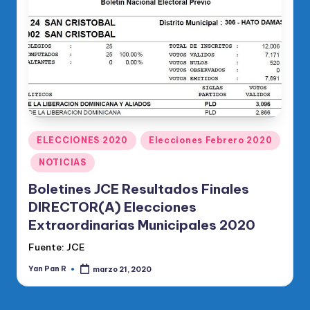
o
di
c
o
O
fi
ci
Publicado
ELECCIONES 2020
Elecciones Febrero 2020
en
al
NOTICIAS
d
Boletines JCE Resultados Finales
el
DIRECTOR(A) Elecciones
Extraordinarias Municipales 2020
P
Fuente: JCE
R
Yan Pan R
marzo 21, 2020
M
Publicado
por