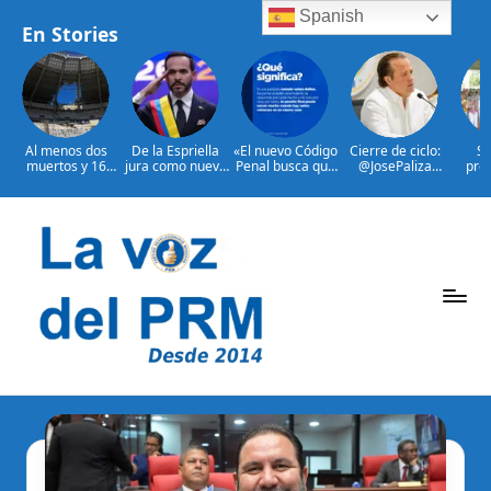
Spanish
En Stories
Al menos dos
De la Espriella
«El nuevo Código
Cierre de ciclo:
Su
muertos y 16
jura como nuevo
Penal busca que
@JosePaliza
pro
heridos en
presidente de
los crímenes
anuncia su última
diá
ataques rusos a
Colombia
extremos no
reunión al frente
f
Ucrania
reciban una
del @PRM_Oficial
bene
respuesta
para f
Saltar
pequeña
protec
«|@dpprdo
en H
al
contenido
P
La
Voz
e
Del
ri
PRM