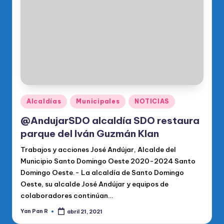
o
di
c
o
O
fi
ci
Publicado
Alcaldías
Municipales
NOTICIAS
en
al
@AndujarSDO alcaldía SDO restaura
d
parque del Iván Guzmán Klan
el
Trabajos y acciones José Andújar, Alcalde del
Municipio Santo Domingo Oeste 2020-2024 Santo
P
Domingo Oeste.- La alcaldía de Santo Domingo
R
Oeste, su alcalde José Andújar y equipos de
colaboradores continúan…
M
Yan Pan R
abril 21, 2021
Publicado
por